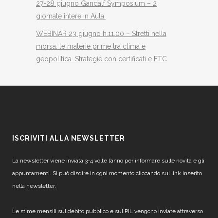
27-28 giugno Gandalf Symposium – 2
giornate intere in Aula.
WEBINAR 23 giugno h.11.00 – Stretti nella
morsa: le materie prime tra clima e
geopolitica. Strategie con certificati e ETC
ISCRIVITI ALLA NEWSLETTER
La newsletter viene inviata 3-4 volte l’anno per informare sulle novità e gli
appuntamenti. Si può disdire in ogni momento cliccando sul link inserito
nella newsletter.
Le stime mensili sul debito pubblico e sul PIL vengono inviate attraverso