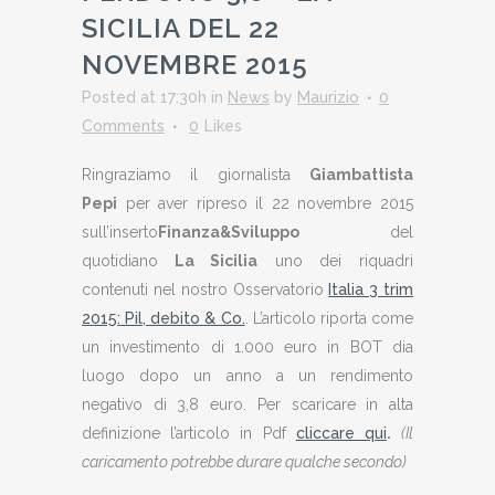
SICILIA DEL 22
NOVEMBRE 2015
Posted at 17:30h
in
News
by
Maurizio
0
Comments
0
Likes
Ringraziamo il giornalista
Giambattista
Pepi
per aver ripreso il 22 novembre 2015
sull’inserto
Finanza&Sviluppo
del
quotidiano
La Sicilia
uno dei riquadri
contenuti nel nostro Osservatorio
Italia 3 trim
2015: Pil, debito & Co.
. L’articolo riporta come
un investimento di 1.000 euro in BOT dia
luogo dopo un anno a un rendimento
negativo di 3,8 euro. Per scaricare in alta
definizione l’articolo in Pdf
cliccare qui
.
(Il
caricamento potrebbe durare qualche secondo)