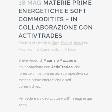
18 MAG
MATERIE PRIME
ENERGETICHE E SOFT
COMMODITIES – IN
COLLABORAZIONE CON
ACTIVTRADES
Posted at 18:18h
in
Blog
,
Eventi
,
News
by
Maurizio
0 Comments
0
Likes
Breve Video di
Maurizio Mazziero
, in
collaborazione con
ActivTrades
, che
fornisce un panorama tecnico operativo su
materie prime energetiche e soft
commodities.
Per vedere il video cliccare sull’immagine qui
sotto