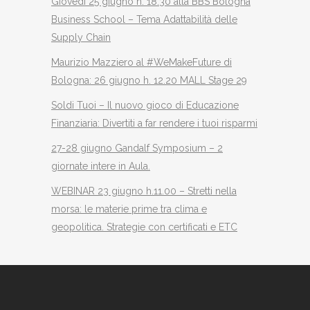
Giovedì 25 giugno h. 18.30 alla BBS Bologna
Business School – Tema Adattabilità delle
Supply Chain
Maurizio Mazziero al #WeMakeFuture di
Bologna: 26 giugno h. 12.20 MALL Stage 29
Soldi Tuoi – Il nuovo gioco di Educazione
Finanziaria: Divertiti a far rendere i tuoi risparmi
27-28 giugno Gandalf Symposium – 2
giornate intere in Aula.
WEBINAR 23 giugno h.11.00 – Stretti nella
morsa: le materie prime tra clima e
geopolitica. Strategie con certificati e ETC