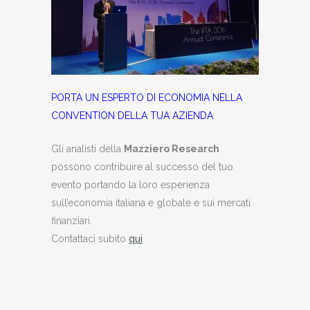
PORTA UN ESPERTO DI ECONOMIA NELLA
CONVENTION DELLA TUA AZIENDA
Gli analisti della
Mazziero Research
possono contribuire al successo del tuo
evento portando la loro esperienza
sull’economia italiana e globale e sui mercati
finanziari.
Contattaci subito
qui