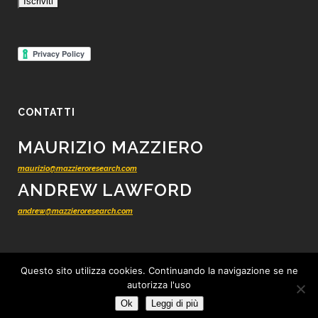
CONTATTI
MAURIZIO MAZZIERO
maurizio@mazzieroresearch.com
ANDREW LAWFORD
andrew@mazzieroresearch.com
Questo sito utilizza cookies. Continuando la navigazione se ne
autorizza l'uso
© 2012 - 2026 Mazziero Research - Ricerca finanziaria indipendente -
Tutti i
Ok
Leggi di più
diritti riservati
-
Privacy
-
Cookie
-
Condizioni di vendita
-
Credits