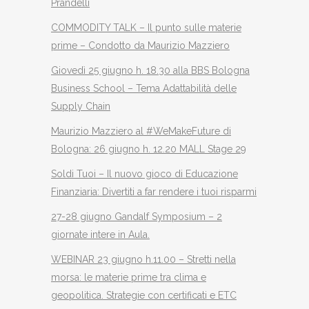
Prandelli
COMMODITY TALK – Il punto sulle materie
prime – Condotto da Maurizio Mazziero
Giovedì 25 giugno h. 18.30 alla BBS Bologna
Business School – Tema Adattabilità delle
Supply Chain
Maurizio Mazziero al #WeMakeFuture di
Bologna: 26 giugno h. 12.20 MALL Stage 29
Soldi Tuoi – Il nuovo gioco di Educazione
Finanziaria: Divertiti a far rendere i tuoi risparmi
27-28 giugno Gandalf Symposium – 2
giornate intere in Aula.
WEBINAR 23 giugno h.11.00 – Stretti nella
morsa: le materie prime tra clima e
geopolitica. Strategie con certificati e ETC