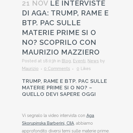
21 NOV
LE INTERVISTE
DI AGA: TRUMP, RAME E
BTP. PAC SULLE
MATERIE PRIME SI O
NO? SCOPRILO CON
MAURIZIO MAZZIERO
Posted at 18:03h
in
Blog
,
Eventi
,
News
by
Maurizio
0 Comments
0
Likes
TRUMP, RAME E BTP. PAC SULLE
MATERIE PRIME SI O NO? –
QUELLO DEVI SAPERE OGGI
Vi segnalo la video intervista con
Aga
Skorupinska Barberini, CIIA
, abbiamo
approfondito diversi temi sulle materie prime.