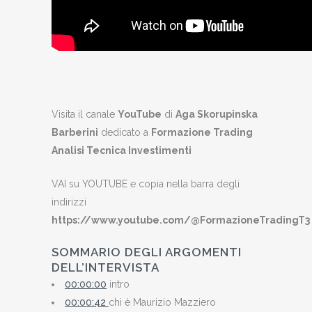
Visita il canale
YouTube
di
Aga Skorupinska
Barberini
dedicato a
Formazione Trading
Analisi Tecnica Investimenti
VAI su YOUTUBE e copia nella barra degli
indirizzi
https://www.youtube.com/@FormazioneTradingT3
SOMMARIO DEGLI ARGOMENTI
DELL’INTERVISTA
00:00:00
intro
00:00:42
chi è Maurizio Mazziero