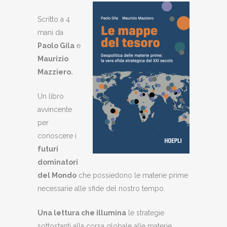
Scritto a 4
mani da
Paolo Gila
e
Maurizio
Mazziero
.
Un libro
avvincente
per
conoscere i
futuri
dominatori
del Mondo
che possiedono le materie prime
necessarie alle sfide del nostro tempo.
Una lettura che illumina
le strategie
sottostanti alla corsa globale alle materie