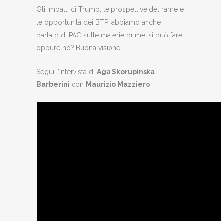
Gli impatti di Trump, le prospettive del rame e
le opportunità dei BTP; abbiamo anche
parlato di PAC sulle materie prime: si può fare
oppure no? Buona visione.
Segui l’intervista di
Aga Skorupinska
Barberini
con
Maurizio Mazziero