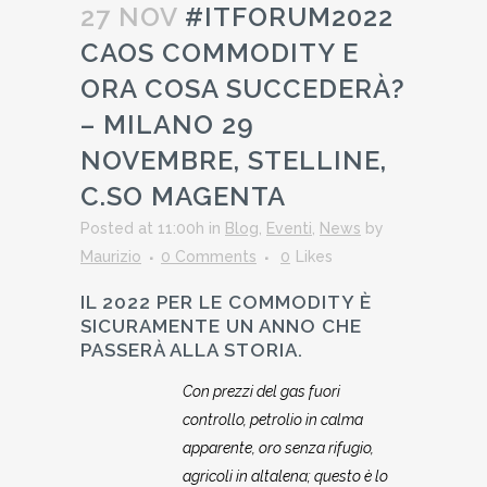
27 NOV
#ITFORUM2022
CAOS COMMODITY E
ORA COSA SUCCEDERÀ?
– MILANO 29
NOVEMBRE, STELLINE,
C.SO MAGENTA
Posted at 11:00h
in
Blog
,
Eventi
,
News
by
Maurizio
0 Comments
0
Likes
IL 2022 PER LE COMMODITY È
SICURAMENTE UN ANNO CHE
PASSERÀ ALLA STORIA.
Con prezzi del gas fuori
controllo, petrolio in calma
apparente, oro senza rifugio,
agricoli in altalena; questo è lo