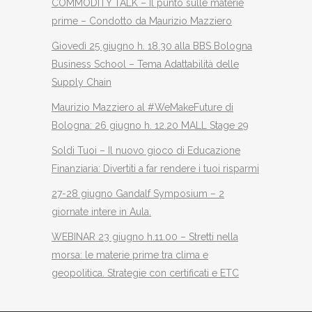
COMMODITY TALK – Il punto sulle materie
prime – Condotto da Maurizio Mazziero
Giovedì 25 giugno h. 18.30 alla BBS Bologna
Business School – Tema Adattabilità delle
Supply Chain
Maurizio Mazziero al #WeMakeFuture di
Bologna: 26 giugno h. 12.20 MALL Stage 29
Soldi Tuoi – Il nuovo gioco di Educazione
Finanziaria: Divertiti a far rendere i tuoi risparmi
27-28 giugno Gandalf Symposium – 2
giornate intere in Aula.
WEBINAR 23 giugno h.11.00 – Stretti nella
morsa: le materie prime tra clima e
geopolitica. Strategie con certificati e ETC