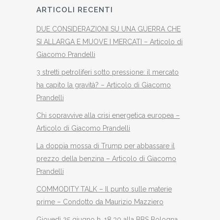
ARTICOLI RECENTI
DUE CONSIDERAZIONI SU UNA GUERRA CHE
SI ALLARGA E MUOVE I MERCATI – Articolo di
Giacomo Prandelli
3 stretti petroliferi sotto pressione: il mercato
ha capito la gravità? – Articolo di Giacomo
Prandelli
Chi sopravvive alla crisi energetica europea –
Articolo di Giacomo Prandelli
La doppia mossa di Trump per abbassare il
prezzo della benzina – Articolo di Giacomo
Prandelli
COMMODITY TALK – Il punto sulle materie
prime – Condotto da Maurizio Mazziero
Giovedì 25 giugno h. 18.30 alla BBS Bologna