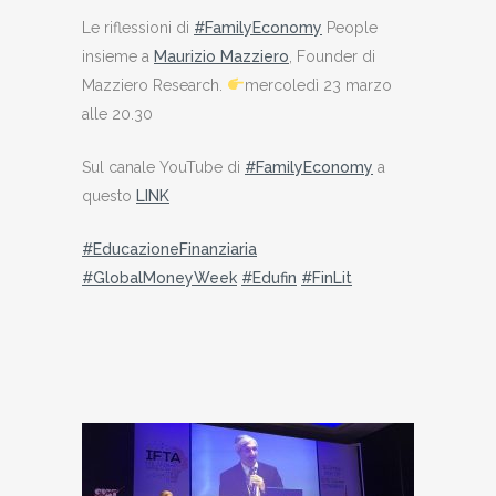
Le riflessioni di
#FamilyEconomy
People
insieme a
Maurizio Mazziero
, Founder di
Mazziero Research.
mercoledì 23 marzo
alle 20.30
Sul canale YouTube di
#FamilyEconomy
a
questo
LINK
#EducazioneFinanziaria
#GlobalMoneyWeek
#Edufin
#FinLit