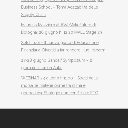
Business School – Tema Adattabilità delle
Supply Chain
Maurizio Mazziero al #WeMakeFuture di
Bologna: 26 giugno h. 12.20 MALL Stage 29
Soldi Tuoi – Il nuovo gioco di Educazione
Finanziaria: Divertiti a far rendere i tuoi risparmi
27-28 giugno Gandalf Symposium – 2
giornate intere in Aula.
WEBINAR 23 giugno h.11.00 – Stretti nella
morsa: le materie prime tra clima e
geopolitica. Strategie con certificati e ETC