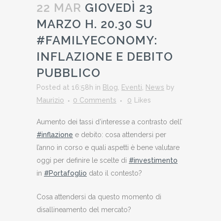
22 MAR
GIOVEDÌ 23
MARZO H. 20.30 SU
#FAMILYECONOMY:
INFLAZIONE E DEBITO
PUBBLICO
Posted at 16:58h
in
Blog
,
Eventi
,
News
by
Maurizio
0 Comments
0
Likes
Aumento dei tassi d’interesse a contrasto dell’
#inflazione
e debito: cosa attendersi per
l’anno in corso e quali aspetti è bene valutare
oggi per definire le scelte di
#investimento
in
#Portafoglio
dato il contesto?
Cosa attendersi da questo momento di
disallineamento del mercato?