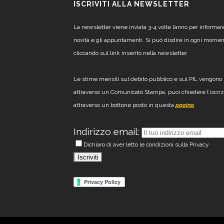
ISCRIVITI ALLA NEWSLETTER
La newsletter viene inviata 3-4 volte l’anno per informar
novità e gli appuntamenti. Si può disdire in ogni mome
cliccando sul link inserito nella newsletter.
Le stime mensili sul debito pubblico e sul PIL vengono 
attraverso un Comunicato Stampa, puoi chiedere l’iscri
attraverso un bottone posto in questa
.
pagina
Indirizzo email:
Dichiaro di aver letto le condizioni sulla Privacy