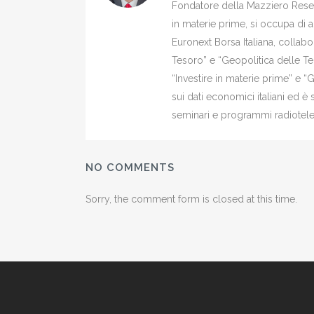
Fondatore della Mazziero Resear
in materie prime, si occupa di 
Euronext Borsa Italiana, colla
Tesoro” e “Geopolitica delle Ter
“Investire in materie prime” e “
sui dati economici italiani ed 
seminari e programmi radiotelev
NO COMMENTS
Sorry, the comment form is closed at this time.