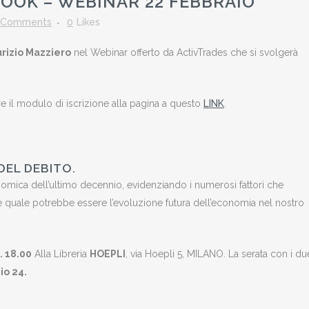
OK – WEBINAR 22 FEBBRAIO
 Comments
0
Likes
rizio Mazziero
nel Webinar offerto da ActivTrades che si svolgerà
e il modulo di iscrizione alla pagina a questo
LINK
.
DEL DEBITO.
conomica dell’ultimo decennio, evidenziando i numerosi fattori che
pire quale potrebbe essere l’evoluzione futura dell’economia nel nostro
. 18.00
Alla Libreria
HOEPLI
, via Hoepli 5, MILANO. La serata con i du
io 24.