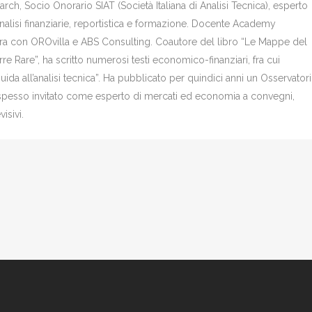
ch, Socio Onorario SIAT (Società Italiana di Analisi Tecnica), esperto
analisi finanziarie, reportistica e formazione. Docente Academy
bora con OROvilla e ABS Consulting. Coautore del libro “Le Mappe del
re Rare”, ha scritto numerosi testi economico-finanziari, fra cui
Guida all’analisi tecnica”. Ha pubblicato per quindici anni un Osservator
è spesso invitato come esperto di mercati ed economia a convegni,
isivi.