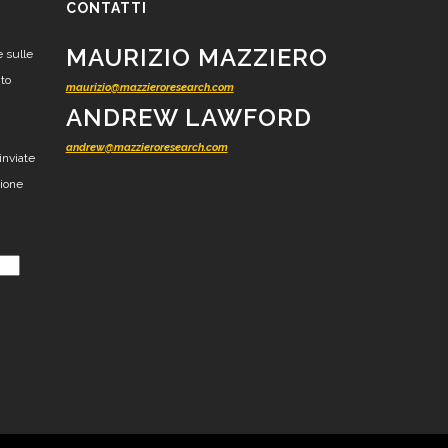
CONTATTI
MAURIZIO MAZZIERO
e sulle
nto
maurizio@mazzieroresearch.com
ANDREW LAWFORD
andrew@mazzieroresearch.com
inviate
zione