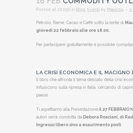
16 FEB
COMMODITY OUTLO
Posted at 22:05h
in
Blog
,
Eventi
by
Maurizio
0
Petrolio, Rame, Cacao e Caffè sotto la lente di
Mau
giovedì 22 febbraio alle ore 18.00.
Per partecipare gratuitamente è possibile compilar
LA CRISI ECONOMICA E IL MACIGNO 
Il libro che affronta il tema delicato della crisi e
influiscono sulla ripresa in Italia, cercando di ca
paese.
Ti aspettiamo alla Presentazione
il 27 FEBBRAIO h
autori verrà condotta da
Debora Rosciani, di Rad
Ingresso libero sino a esaurimento posti