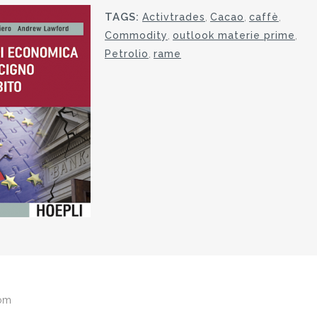
TAGS:
Activtrades
,
Cacao
,
caffè
,
Commodity
,
outlook materie prime
,
Petrolio
,
rame
com