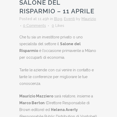
SALONE DEL
RISPARMIO – 11 APRILE
Posted at 11:49h
in
Blog
,
Eventi
by
Maurizio
0 Comments
0
Likes
Che tu sia un investitore privato o uno
specialista del settore il
Salone del
Risparmio
è l’occasione primaverile a Milano
per occuparti di economia.
Tante le aziende con cui venire in contatto e
tante le conferenze per migliorare le tue
conoscenza.
Maurizio Mazziero
sarà relatore, insieme a
Marco Berton
(Direttore Responsabile di
Brown editore) ed
Helena Averty
(Responsabile Public Distribution di Vontobel),