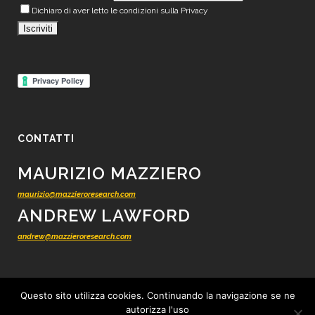
Dichiaro di aver letto le condizioni sulla Privacy
CONTATTI
MAURIZIO MAZZIERO
maurizio@mazzieroresearch.com
ANDREW LAWFORD
andrew@mazzieroresearch.com
Questo sito utilizza cookies. Continuando la navigazione se ne
autorizza l'uso
© 2012 - 2026 Mazziero Research - Ricerca finanziaria indipendente -
Tutti i