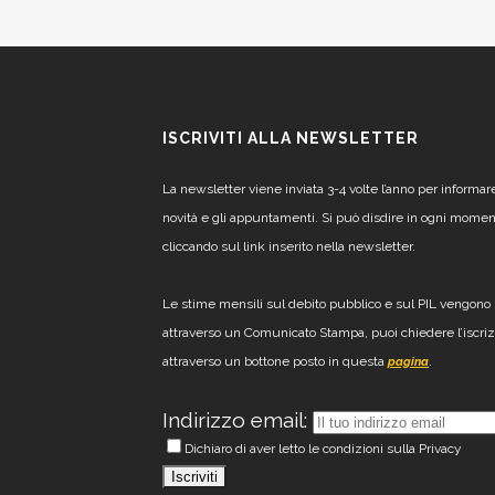
ISCRIVITI ALLA NEWSLETTER
La newsletter viene inviata 3-4 volte l’anno per informar
novità e gli appuntamenti. Si può disdire in ogni mome
cliccando sul link inserito nella newsletter.
Le stime mensili sul debito pubblico e sul PIL vengono 
attraverso un Comunicato Stampa, puoi chiedere l’iscri
attraverso un bottone posto in questa
.
pagina
Indirizzo email:
Dichiaro di aver letto le condizioni sulla Privacy