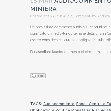
18 MAR
AUDIOCOMMENTO D
MINIERA
Posted at 19:35h
in
Audio Commenti
by
Andrew
Un brevissimo commento audio sui “canarini nella mi
significato di medio-lungo termine della crisi in
essere considerate sicure le obbligazioni subordi
Per ascoltare l’audiocommento di circa 2 minuti dire
.
TAGS:
Audiocommento
,
Banca Centrale E
Obbligazioni
,
Politica Monetaria
,
Rischio
,
U