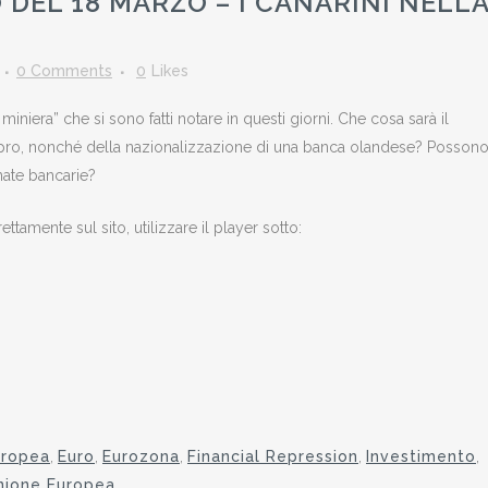
EL 18 MARZO – I CANARINI NELL
0 Comments
0
Likes
niera” che si sono fatti notare in questi giorni. Che cosa sarà il
 Cipro, nonché della nazionalizzazione di una banca olandese? Posson
nate bancarie?
ttamente sul sito, utilizzare il player sotto:
uropea
,
Euro
,
Eurozona
,
Financial Repression
,
Investimento
,
nione Europea