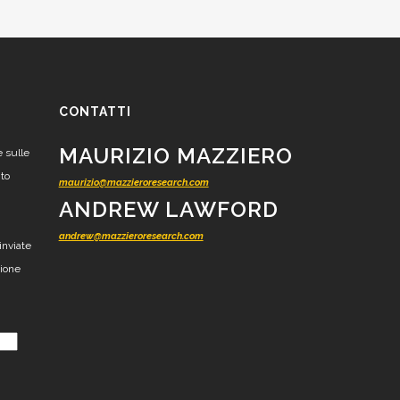
CONTATTI
MAURIZIO MAZZIERO
e sulle
nto
maurizio@mazzieroresearch.com
ANDREW LAWFORD
andrew@mazzieroresearch.com
inviate
zione