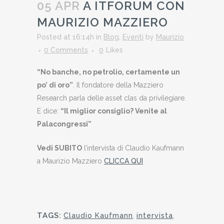
05 APR
A ITFORUM CON
MAURIZIO MAZZIERO
Posted at 16:14h
in
Blog
,
Eventi
by
Maurizio
0 Comments
0
Likes
“No banche, no petrolio, certamente un
po’ di oro”
. Il fondatore della Mazziero
Research parla delle asset clas da privilegiare.
E dice:
“Il miglior consiglio? Venite al
Palacongressi”
Vedi SUBITO
l’intervista di Claudio Kaufmann
a Maurizio Mazziero
CLICCA QUI
TAGS:
Claudio Kaufmann
,
intervista
,