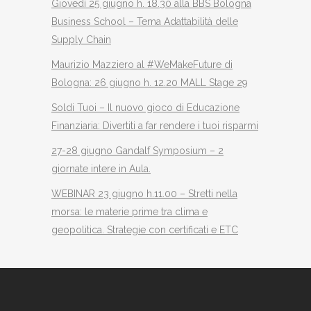
Giovedì 25 giugno h. 18.30 alla BBS Bologna
Business School – Tema Adattabilità delle
Supply Chain
Maurizio Mazziero al #WeMakeFuture di
Bologna: 26 giugno h. 12.20 MALL Stage 29
Soldi Tuoi – Il nuovo gioco di Educazione
Finanziaria: Divertiti a far rendere i tuoi risparmi
27-28 giugno Gandalf Symposium – 2
giornate intere in Aula.
WEBINAR 23 giugno h.11.00 – Stretti nella
morsa: le materie prime tra clima e
geopolitica. Strategie con certificati e ETC