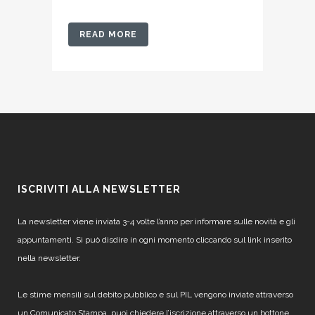
READ MORE
ISCRIVITI ALLA NEWSLETTER
La newsletter viene inviata 3-4 volte l’anno per informare sulle novità e gli
appuntamenti. Si può disdire in ogni momento cliccando sul link inserito
nella newsletter.
Le stime mensili sul debito pubblico e sul PIL vengono inviate attraverso
un Comunicato Stampa, puoi chiedere l’iscrizione attraverso un bottone