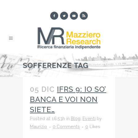
SOFFERENZE TAG
05 DIC
IFRS 9: IO SO’
BANCA E VOI NON
SIETE…
Posted at 16:53h
in
Blog
,
Eventi
by
Maurizio
0 Comments
0
Likes