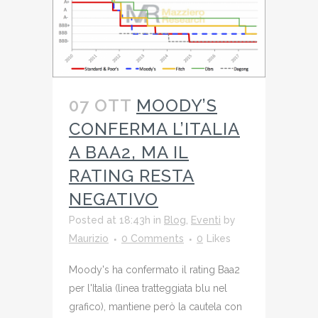
07 OTT
MOODY’S
CONFERMA L’ITALIA
A BAA2, MA IL
RATING RESTA
NEGATIVO
Posted at 18:43h
in
Blog
,
Eventi
by
Maurizio
0 Comments
0
Likes
Moody's ha confermato il rating Baa2
per l'Italia (linea tratteggiata blu nel
grafico), mantiene però la cautela con