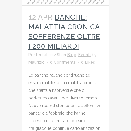
12 APR
BANCHE:
MALATTIA CRONICA,
SOFFERENZE OLTRE
I 200 MILIARDI
Posted at 11:48h
in
Blog
,
Eventi
by
Maurizio
0 Comments
0
Likes
Le banche italiane continuano ad
essere malate: è una malattia cronica
che stenta a risolversi e che ci
porteremo avanti per diverso tempo.
Nuovo record storico delle sofferenze
bancarie a febbraio che hanno
superato i 202 miliardi di euro
malgrado le continue cartolarizzazioni