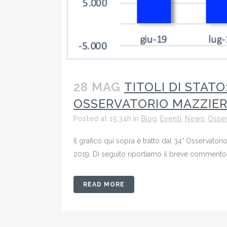
28 MAG
TITOLI DI STATO
OSSERVATORIO MAZZIE
Posted at 15:34h
in
Blog
,
Eventi
,
News
,
Osser
Il grafico qui sopra è tratto dal 34° Osservator
2019. Di seguito riportiamo il breve commento p
READ MORE