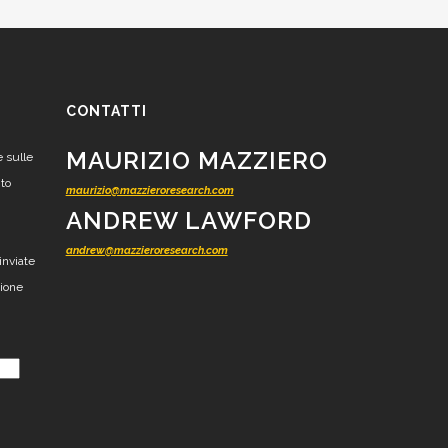
CONTATTI
MAURIZIO MAZZIERO
e sulle
nto
maurizio@mazzieroresearch.com
ANDREW LAWFORD
andrew@mazzieroresearch.com
inviate
zione