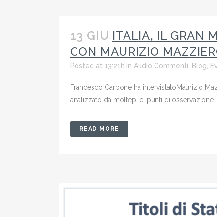
13 GIU
ITALIA, IL GRAN
CON MAURIZIO MAZZIE
Posted at 13:21h
in
Audio Commenti
,
Blog
,
Ev
Francesco Carbone ha intervistatoMaurizio Mazzie
analizzato da molteplici punti di osservazione. F
READ MORE