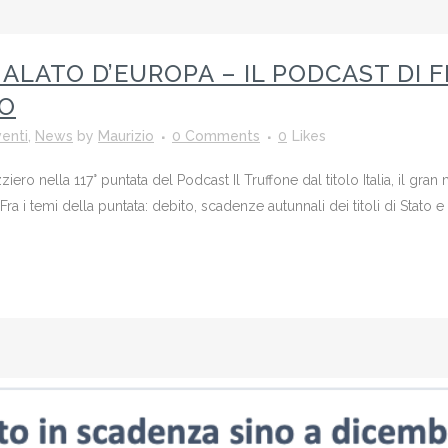
 MALATO D’EUROPA – IL PODCAST D
RO
enti
,
News
by
Maurizio
0 Comments
0
Likes
ro nella 117° puntata del Podcast Il Truffone dal titolo Italia, il gran
ra i temi della puntata: debito, scadenze autunnali dei titoli di Stato 