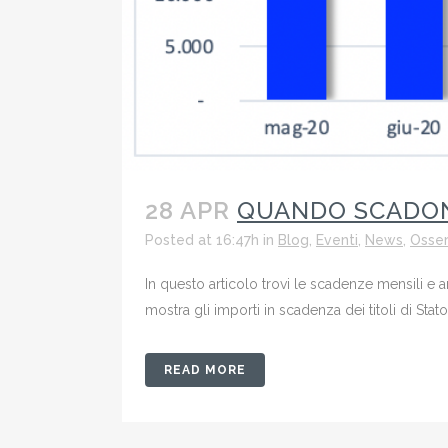
28 APR
QUANDO SCADONO 
Posted at 16:47h
in
Blog
,
Eventi
,
News
,
Osser
In questo articolo trovi le scadenze mensili e ann
mostra gli importi in scadenza dei titoli di Sta
READ MORE