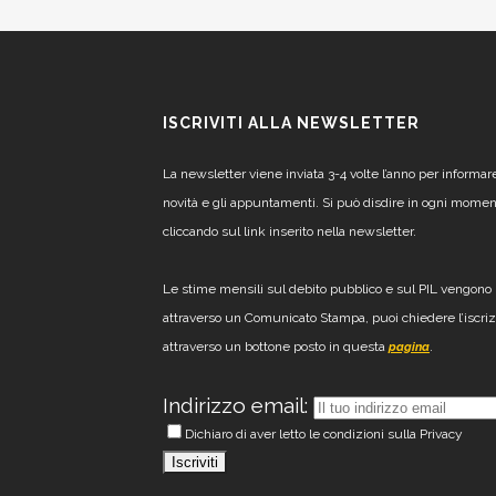
ISCRIVITI ALLA NEWSLETTER
La newsletter viene inviata 3-4 volte l’anno per informar
novità e gli appuntamenti. Si può disdire in ogni mome
cliccando sul link inserito nella newsletter.
Le stime mensili sul debito pubblico e sul PIL vengono 
attraverso un Comunicato Stampa, puoi chiedere l’iscri
attraverso un bottone posto in questa
.
pagina
Indirizzo email:
Dichiaro di aver letto le condizioni sulla Privacy