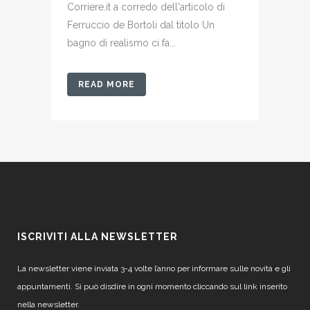
Corriere.it a corredo dell'articolo di
Ferruccio de Bortoli dal titolo Un
bagno di realismo ci fa...
READ MORE
ISCRIVITI ALLA NEWSLETTER
La newsletter viene inviata 3-4 volte l’anno per informare sulle novità e gli
appuntamenti. Si può disdire in ogni momento cliccando sul link inserito
nella newsletter.