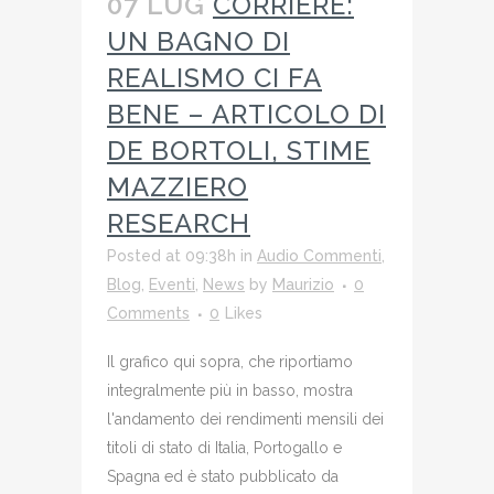
07 LUG
CORRIERE:
UN BAGNO DI
REALISMO CI FA
BENE – ARTICOLO DI
DE BORTOLI, STIME
MAZZIERO
RESEARCH
Posted at 09:38h
in
Audio Commenti
,
Blog
,
Eventi
,
News
by
Maurizio
0
Comments
0
Likes
Il grafico qui sopra, che riportiamo
integralmente più in basso, mostra
l'andamento dei rendimenti mensili dei
titoli di stato di Italia, Portogallo e
Spagna ed è stato pubblicato da