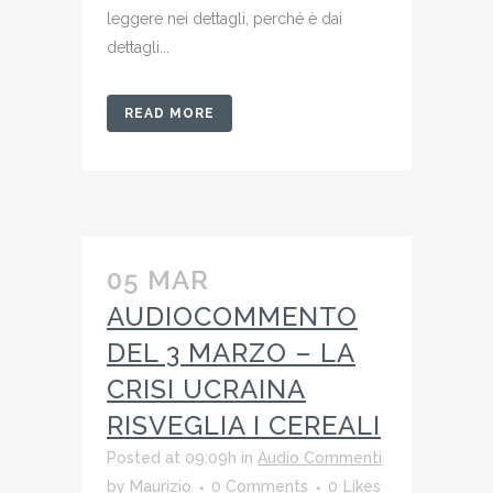
leggere nei dettagli, perché è dai
dettagli...
READ MORE
05 MAR
AUDIOCOMMENTO
DEL 3 MARZO – LA
CRISI UCRAINA
RISVEGLIA I CEREALI
Posted at 09:09h
in
Audio Commenti
by
Maurizio
0 Comments
0
Likes