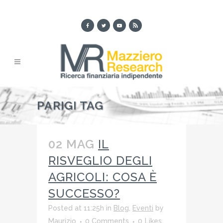
PARIGI TAG
02 MAG
IL
RISVEGLIO DEGLI
AGRICOLI: COSA È
SUCCESSO?
Posted at 11:25h
in
Blog
,
Eventi
by
Maurizio
0 Comments
0
Likes