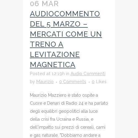
06 MAR
AUDIOCOMMENTO
DEL 5 MARZO –
MERCATI COME UN
TRENO A
LEVITAZIONE
MAGNETICA
Posted at 12:19h
in
Audio Commenti
by
Maurizio
0 Comments
0
Likes
Maurizio Mazziero è stato ospite a
Cuore e Denari di Radio 24 e ha parlato
degli equilibri geopolitici alla luce
della crisi fra Ucraina e Russia, e
dell'impatto sui prezzi di cereali, carni
e gas naturale. "Dobbiamo andare a