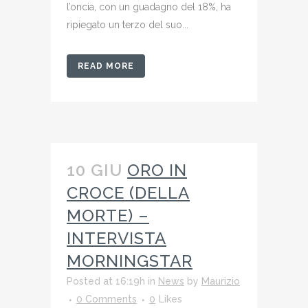
l’oncia, con un guadagno del 18%, ha
ripiegato un terzo del suo...
READ MORE
10 GIU
ORO IN
CROCE (DELLA
MORTE) –
INTERVISTA
MORNINGSTAR
Posted at 16:19h
in
News
by
Maurizio
0 Comments
0
Likes