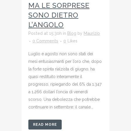
MA LE SORPRESE
SONO DIETRO
L’ANGOLO
Posted at 15:30h
in
Blog
by
Maurizio
0 Comments
0
Likes
Luglio e agosto non sono stati dei
mesi entusiasmanti per l’oro che, dopo
la forte spinta rialzista di giugno, ha
quasi restituito interamente il
progresso, ripiegando del 6% da 1.347
a 1.266 dollari l’oncia di venerdì
scorso. Una debolezza che potrebbe
continuare in settembre: il canale...
READ MORE