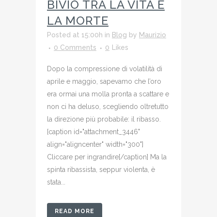
BIVIO TRA LA VITA E
LA MORTE
Posted at 15:00h
in
Blog
by
Maurizio
0 Comments
0
Likes
Dopo la compressione di volatilità di
aprile e maggio, sapevamo che l’oro
era ormai una molla pronta a scattare e
non ci ha deluso, scegliendo oltretutto
la direzione più probabile: il ribasso.
[caption id="attachment_3446"
align="aligncenter" width="300"]
Cliccare per ingrandire[/caption] Ma la
spinta ribassista, seppur violenta, è
stata...
READ MORE