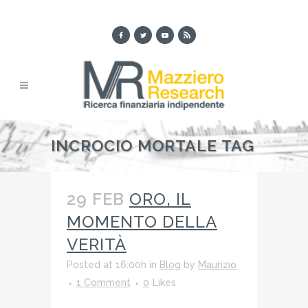
INCROCIO MORTALE TAG
29 FEB
ORO, IL
MOMENTO DELLA
VERITÀ
Posted at 16:00h
in
Blog
by
Maurizio
1 Comment
0
Likes