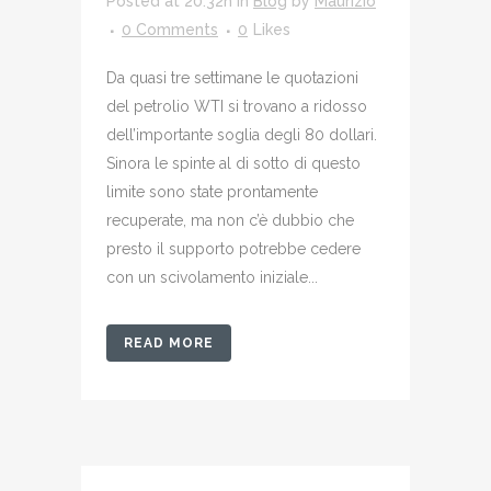
Posted at 20:32h
in
Blog
by
Maurizio
0 Comments
0
Likes
Da quasi tre settimane le quotazioni
del petrolio WTI si trovano a ridosso
dell’importante soglia degli 80 dollari.
Sinora le spinte al di sotto di questo
limite sono state prontamente
recuperate, ma non c’è dubbio che
presto il supporto potrebbe cedere
con un scivolamento iniziale...
READ MORE