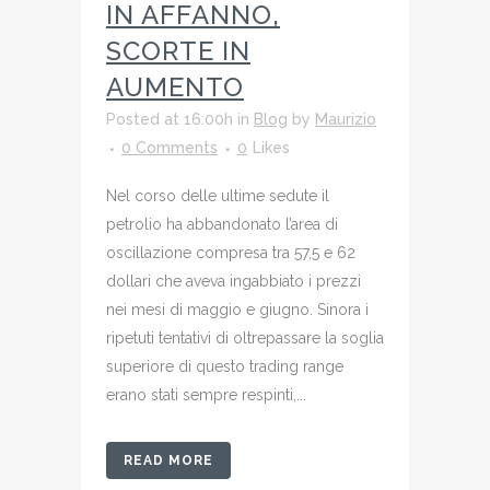
IN AFFANNO,
SCORTE IN
AUMENTO
Posted at 16:00h
in
Blog
by
Maurizio
0 Comments
0
Likes
Nel corso delle ultime sedute il
petrolio ha abbandonato l’area di
oscillazione compresa tra 57,5 e 62
dollari che aveva ingabbiato i prezzi
nei mesi di maggio e giugno. Sinora i
ripetuti tentativi di oltrepassare la soglia
superiore di questo trading range
erano stati sempre respinti,...
READ MORE