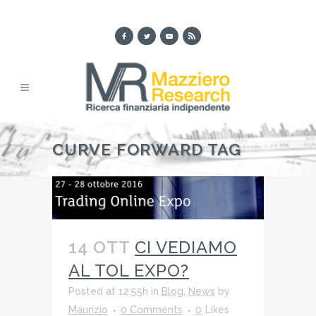
CURVE FORWARD TAG
14 OTT
CI VEDIAMO
AL TOL EXPO?
Posted at 12:55h
in
Blog
,
News
by
Maurizio
0 Comments
0
Likes