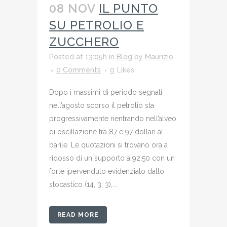
08 NOV
IL PUNTO
SU PETROLIO E
ZUCCHERO
Posted at 13:05h
in
Blog
by
Maurizio
0 Comments
0
Likes
Dopo i massimi di periodo segnati
nell’agosto scorso il petrolio sta
progressivamente rientrando nell’alveo
di oscillazione tra 87 e 97 dollari al
barile. Le quotazioni si trovano ora a
ridosso di un supporto a 92,50 con un
forte ipervenduto evidenziato dallo
stocastico (14, 3, 3),...
READ MORE