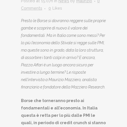
Posted at 15:07h
in
News
by
Maurizio
0
Comments
0
Likes
Presto le Borse si dovranno reggere sulle proprie
gambe e scoprire di nuovo il valore dei
fondamentali. Ma in Italia come sono messi? Per
lo più l’economia dello Stivale si regge sulle PMI,
ma queste sono in grado, data la loro struttura,
di assorbire i tanti colpi in arrivo? E ancora,
Piazza Affari è un luogo ancora sicuro per
investire a lungo termine? Le risposte
nell’intervista a Maurizio Mazziero, analista
finanziario e fondatore della Mazziero Research.
Borse che torneranno presto ai
fondamentali e all’economia. In Italia
questa è retta per lo più dalle PMI le
quali, in periodo di credit crunch si stanno