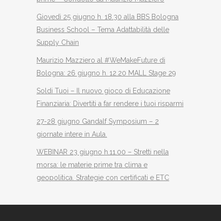
Giovedì 25 giugno h. 18.30 alla BBS Bologna
Business School – Tema Adattabilità delle
Supply Chain
Maurizio Mazziero al #WeMakeFuture di
Bologna: 26 giugno h. 12.20 MALL Stage 29
Soldi Tuoi – Il nuovo gioco di Educazione
Finanziaria: Divertiti a far rendere i tuoi risparmi
27-28 giugno Gandalf Symposium – 2
giornate intere in Aula.
WEBINAR 23 giugno h.11.00 – Stretti nella
morsa: le materie prime tra clima e
geopolitica. Strategie con certificati e ETC