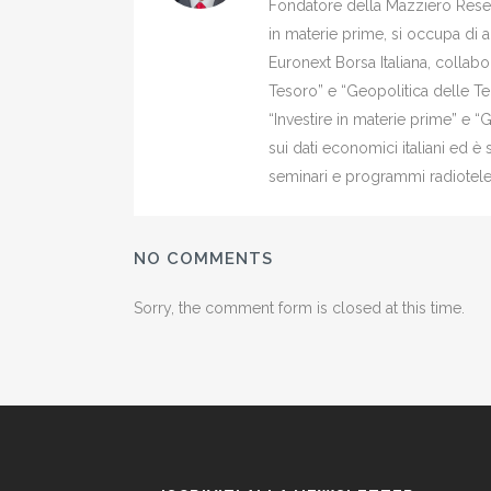
Fondatore della Mazziero Resear
in materie prime, si occupa di 
Euronext Borsa Italiana, colla
Tesoro” e “Geopolitica delle Ter
“Investire in materie prime” e “
sui dati economici italiani ed 
seminari e programmi radiotelev
NO COMMENTS
Sorry, the comment form is closed at this time.