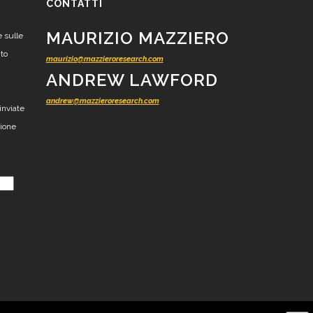
CONTATTI
MAURIZIO MAZZIERO
e sulle
nto
maurizio@mazzieroresearch.com
ANDREW LAWFORD
andrew@mazzieroresearch.com
inviate
zione