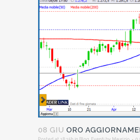
08 GIU
ORO AGGIORNAMEN
Posted at 18:15h
in
Blog
,
Eventi
by
Maurizio
0