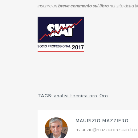
inserire un
breve commento sul libro
nel sito della l
TAGS:
analisi tecnica oro
,
Oro
MAURIZIO MAZZIERO
maurizio@mazzieroresearch.