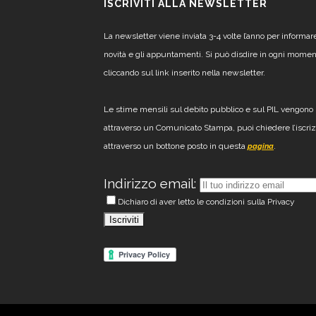
ISCRIVITI ALLA NEWSLETTER
La newsletter viene inviata 3-4 volte l’anno per informar
novità e gli appuntamenti. Si può disdire in ogni mome
cliccando sul link inserito nella newsletter.
Le stime mensili sul debito pubblico e sul PIL vengono 
attraverso un Comunicato Stampa, puoi chiedere l’iscri
attraverso un bottone posto in questa
.
pagina
Indirizzo email:
Dichiaro di aver letto le condizioni sulla Privacy