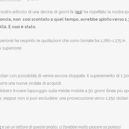
stro articolo di una decina di giorni fa (
qui
) ha rispettato la nostra ip
l’oncia, non così scontato a quel tempo, avrebbe spinto verso 1
tà. E così è stato.
uperiore) ha respinto le quotazioni che sono tornate tra 1.280-1.275 in
u superiore).
lari con possibilità di venire ancora stoppate. Il superamento di 1.30
rre una nuova ondata di acquisti.
ebbero trovare l’appoggio sulla media mobile a 50 giorni (linea più s
le, seppur non si può escludere, una prosecuzione verso 1.250 dollari
e
e sei un lettore di queste analisi, ci farebbe molto piacere se potessi