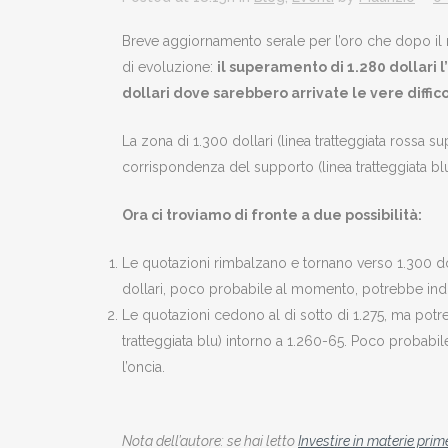
Breve aggiornamento serale per l’oro che dopo il no
di evoluzione:
il superamento di 1.280 dollari 
dollari dove sarebbero arrivate le vere difficol
La zona di 1.300 dollari (linea tratteggiata rossa s
corrispondenza del supporto (linea tratteggiata bl
Ora ci troviamo di fronte a due possibilità:
Le quotazioni rimbalzano e tornano verso 1.300 dol
dollari, poco probabile al momento, potrebbe indu
Le quotazioni cedono al di sotto di 1.275, ma potr
tratteggiata blu) intorno a 1.260-65. Poco probabi
l’oncia.
Nota dell’autore: se hai letto
Investire in materie prim