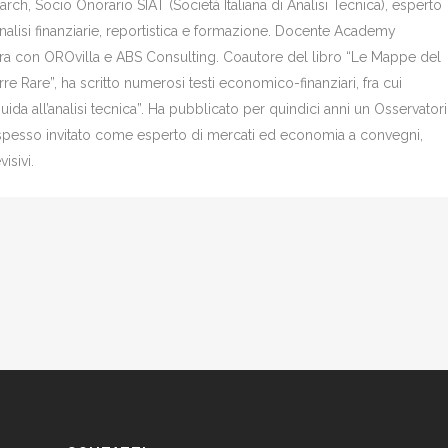
ch, Socio Onorario SIAT (Società Italiana di Analisi Tecnica), esperto
analisi finanziarie, reportistica e formazione. Docente Academy
bora con OROvilla e ABS Consulting. Coautore del libro “Le Mappe del
re Rare”, ha scritto numerosi testi economico-finanziari, fra cui
Guida all’analisi tecnica”. Ha pubblicato per quindici anni un Osservator
è spesso invitato come esperto di mercati ed economia a convegni,
isivi.