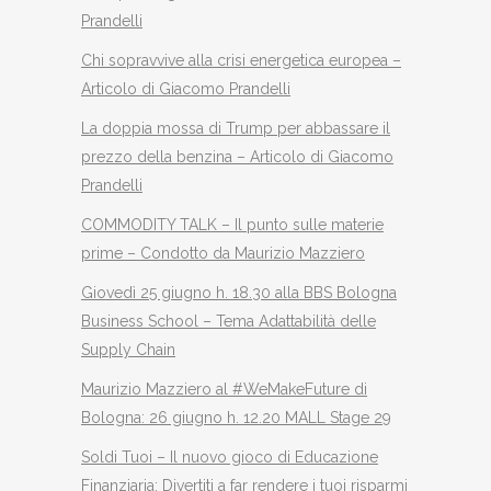
Prandelli
Chi sopravvive alla crisi energetica europea –
Articolo di Giacomo Prandelli
La doppia mossa di Trump per abbassare il
prezzo della benzina – Articolo di Giacomo
Prandelli
COMMODITY TALK – Il punto sulle materie
prime – Condotto da Maurizio Mazziero
Giovedì 25 giugno h. 18.30 alla BBS Bologna
Business School – Tema Adattabilità delle
Supply Chain
Maurizio Mazziero al #WeMakeFuture di
Bologna: 26 giugno h. 12.20 MALL Stage 29
Soldi Tuoi – Il nuovo gioco di Educazione
Finanziaria: Divertiti a far rendere i tuoi risparmi