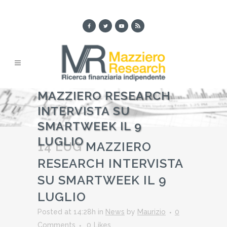
MAZZIERO RESEARCH
INTERVISTA SU
SMARTWEEK IL 9
LUGLIO
14 LUG
MAZZIERO
RESEARCH INTERVISTA
SU SMARTWEEK IL 9
LUGLIO
Posted at 14:28h
in
News
by
Maurizio
0
Comments
0
Likes