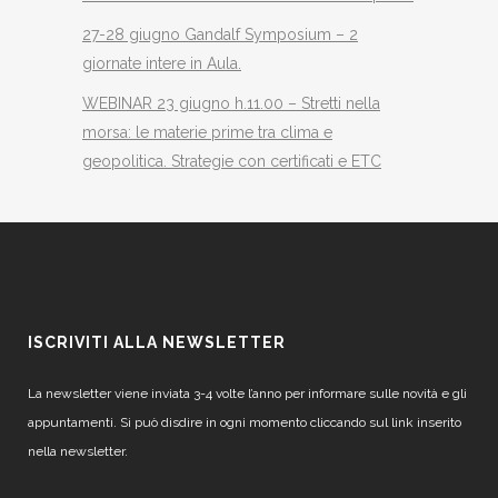
27-28 giugno Gandalf Symposium – 2
giornate intere in Aula.
WEBINAR 23 giugno h.11.00 – Stretti nella
morsa: le materie prime tra clima e
geopolitica. Strategie con certificati e ETC
ISCRIVITI ALLA NEWSLETTER
La newsletter viene inviata 3-4 volte l’anno per informare sulle novità e gli
appuntamenti. Si può disdire in ogni momento cliccando sul link inserito
nella newsletter.