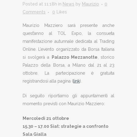
Posted at 11:18h
in
News
by
Maurizio
0
Comments
0
Likes
Maurizio Mazziero sarà presente anche
quest’anno al TOL Expo, la consueta
manifestazione autunnale dedicata al Trading
Online. L’evento organizzato da Borsa Italiana
si svolgerà a
Palazzo Mezzanotte
, storico
Palazzo della Borsa, a Milano dal 21 al 23
ottobre. La partecipazione è gratuita
registrandosi alla pagina (
link
).
Di seguito riportiamo gli appuntamenti al
momento previsti con Maurizio Mazziero:
Mercoledì 21 ottobre
15.30 – 17.00 Siat: strategie a confronto
Sala Gialla