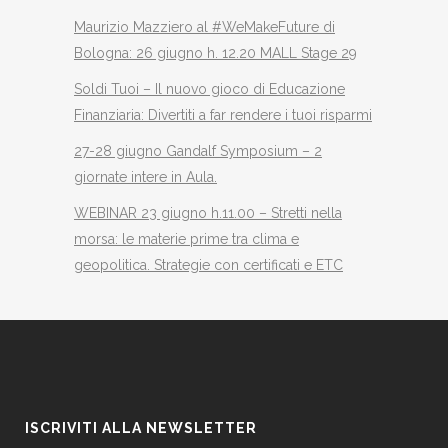
Maurizio Mazziero al #WeMakeFuture di
Bologna: 26 giugno h. 12.20 MALL Stage 29
Soldi Tuoi – Il nuovo gioco di Educazione
Finanziaria: Divertiti a far rendere i tuoi risparmi
27-28 giugno Gandalf Symposium – 2
giornate intere in Aula.
WEBINAR 23 giugno h.11.00 – Stretti nella
morsa: le materie prime tra clima e
geopolitica. Strategie con certificati e ETC
ISCRIVITI ALLA NEWSLETTER