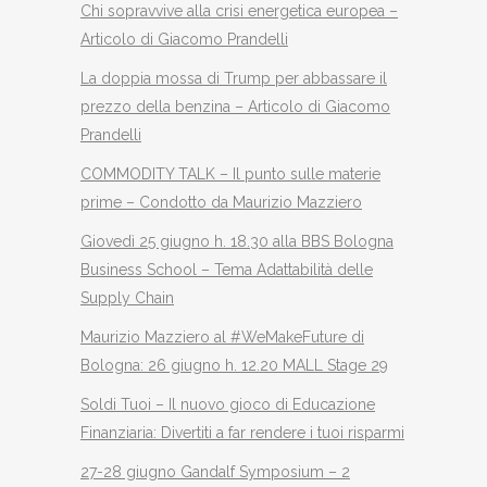
Chi sopravvive alla crisi energetica europea –
Articolo di Giacomo Prandelli
La doppia mossa di Trump per abbassare il
prezzo della benzina – Articolo di Giacomo
Prandelli
COMMODITY TALK – Il punto sulle materie
prime – Condotto da Maurizio Mazziero
Giovedì 25 giugno h. 18.30 alla BBS Bologna
Business School – Tema Adattabilità delle
Supply Chain
Maurizio Mazziero al #WeMakeFuture di
Bologna: 26 giugno h. 12.20 MALL Stage 29
Soldi Tuoi – Il nuovo gioco di Educazione
Finanziaria: Divertiti a far rendere i tuoi risparmi
27-28 giugno Gandalf Symposium – 2