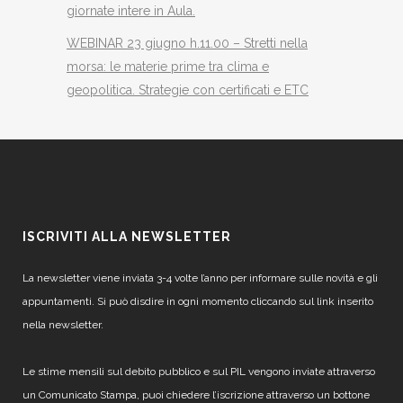
giornate intere in Aula.
WEBINAR 23 giugno h.11.00 – Stretti nella
morsa: le materie prime tra clima e
geopolitica. Strategie con certificati e ETC
ISCRIVITI ALLA NEWSLETTER
La newsletter viene inviata 3-4 volte l’anno per informare sulle novità e gli
appuntamenti. Si può disdire in ogni momento cliccando sul link inserito
nella newsletter.
Le stime mensili sul debito pubblico e sul PIL vengono inviate attraverso
un Comunicato Stampa, puoi chiedere l’iscrizione attraverso un bottone