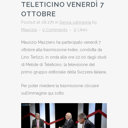
TELETICINO VENERDÌ 7
OTTOBRE
Posted at 08:27h
in
Senza categoria
by
Maurizio
0 Comments
0
Likes
Maurizio Mazziero ha partecipato venerdì 7
ottobre alla trasmissione Index, condotta da
Lino Terlizzi, in onda alle ore 22.00 dagli studi
di Melide di Teleticino, la televisione del
primo gruppo editoriale della Svizzera italiana.
Per poter rivedere la trasmissione cliccare
sull’immagine qui sotto.