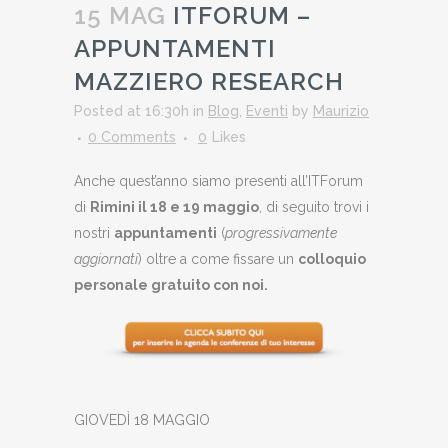
15 MAG
ITFORUM –
APPUNTAMENTI
MAZZIERO RESEARCH
Posted at 16:30h
in
Blog
,
Eventi
by
Maurizio
0 Comments
0
Likes
Anche quest’anno siamo presenti all’ITForum
di
Rimini il 18 e 19 maggio
, di seguito trovi i
nostri
appuntamenti
(
progressivamente
aggiornati
) oltre a come fissare un
colloquio
personale gratuito con noi.
GIOVEDÌ 18 MAGGIO