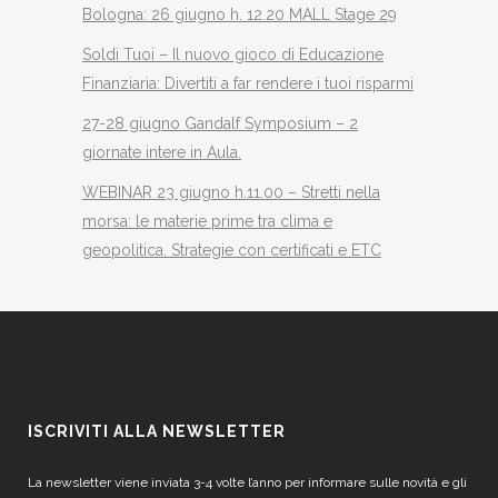
Bologna: 26 giugno h. 12.20 MALL Stage 29
Soldi Tuoi – Il nuovo gioco di Educazione
Finanziaria: Divertiti a far rendere i tuoi risparmi
27-28 giugno Gandalf Symposium – 2
giornate intere in Aula.
WEBINAR 23 giugno h.11.00 – Stretti nella
morsa: le materie prime tra clima e
geopolitica. Strategie con certificati e ETC
ISCRIVITI ALLA NEWSLETTER
La newsletter viene inviata 3-4 volte l’anno per informare sulle novità e gli