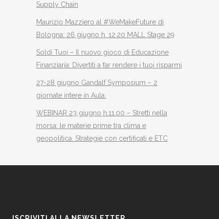
Supply Chain
Maurizio Mazziero al #WeMakeFuture di
Bologna: 26 giugno h. 12.20 MALL Stage 29
Soldi Tuoi – Il nuovo gioco di Educazione
Finanziaria: Divertiti a far rendere i tuoi risparmi
27-28 giugno Gandalf Symposium – 2
giornate intere in Aula.
WEBINAR 23 giugno h.11.00 – Stretti nella
morsa: le materie prime tra clima e
geopolitica. Strategie con certificati e ETC
ISCRIVITI ALLA NEWSLETTER