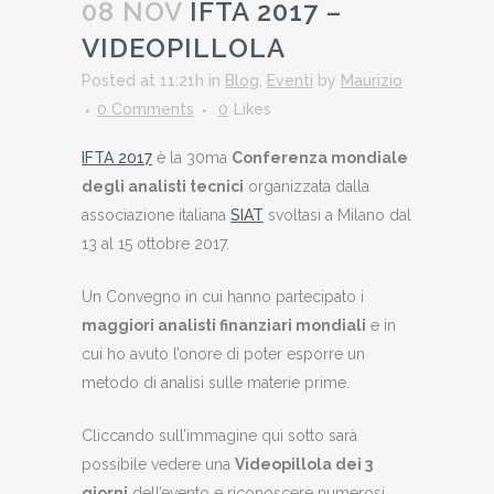
08 NOV
IFTA 2017 –
VIDEOPILLOLA
Posted at 11:21h
in
Blog
,
Eventi
by
Maurizio
0 Comments
0
Likes
IFTA 2017
è la 30ma
Conferenza mondiale
degli analisti tecnici
organizzata dalla
associazione italiana
SIAT
svoltasi a Milano dal
13 al 15 ottobre 2017.
Un Convegno in cui hanno partecipato i
maggiori analisti finanziari mondiali
e in
cui ho avuto l’onore di poter esporre un
metodo di analisi sulle materie prime.
Cliccando sull’immagine qui sotto sarà
possibile vedere una
Videopillola dei 3
giorni
dell’evento e riconoscere numerosi