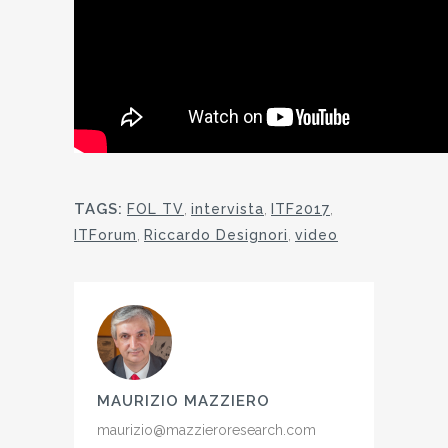
TAGS:
FOL TV
,
intervista
,
ITF2017
,
ITForum
,
Riccardo Designori
,
video
MAURIZIO MAZZIERO
maurizio@mazzieroresearch.com