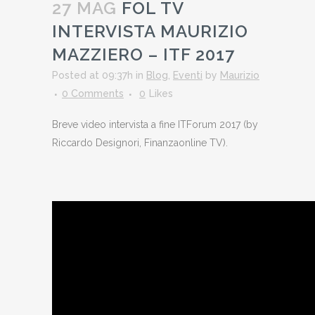
27 MAG
FOL TV
INTERVISTA MAURIZIO
MAZZIERO – ITF 2017
Posted at 09:37h
in
Blog
,
Eventi
by
Maurizio
0 Comments
0
Likes
Breve video intervista a fine ITForum 2017 (by
Riccardo Designori, Finanzaonline TV).