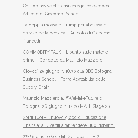
Chi sopravvive alla crisi energetica europea –
Articolo di Giacomo Prandelli
La doppia mossa di Trump per abbassare il
prezzo della benzina – Articolo di Giacomo
Prandelli
COMMODITY TALK – Il punto sulle materie
prime – Condotto da Maurizio Mazziero
Giovedì 25 giugno h. 18.30 alla BBS Bologna
Business School – Tema Adattabilità delle
Supply Chain
Maurizio Mazziero al #WeMakeFuture di
Bologna: 26 giugno h. 12.20 MALL Stage 29
Soldi Tuoi – Il nuovo gioco di Educazione
Finanziaria: Divertiti a far rendere i tuoi risparmi
27-28 giugno Gandalf Symposium – 2