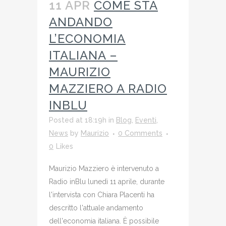
11 APR
COME STA
ANDANDO
L’ECONOMIA
ITALIANA –
MAURIZIO
MAZZIERO A RADIO
INBLU
Posted at 18:19h
in
Blog
,
Eventi
,
News
by
Maurizio
0 Comments
0
Likes
Maurizio Mazziero è intervenuto a
Radio inBlu lunedì 11 aprile, durante
l'intervista con Chiara Placenti ha
descritto l'attuale andamento
dell'economia italiana. È possibile