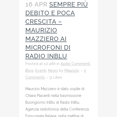
16 APR
SEMPRE PIÙ
DEBITO E POCA
CRESCITA –
MAURIZIO
MAZZIERO AI
MICROFONI DI
RADIO INBLU
Posted at 10:48h
in
Audio Commenti
,
Blog
,
Eventi
,
News
by
Maurizio
0
Comments
0
Likes
Maurizio Mazziero è stato ospite di
Chiara Placenti nella trasmissione
Buongiorno InBlu di Radio InBlu,
Agenzia radiofonica della Conferenza
Episcopale Italiana, nella mattina di