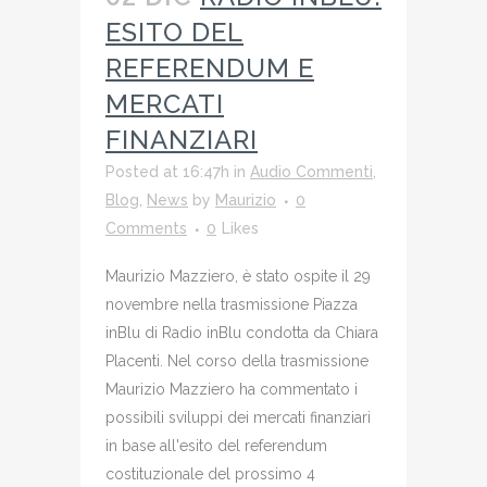
ESITO DEL
REFERENDUM E
MERCATI
FINANZIARI
Posted at 16:47h
in
Audio Commenti
,
Blog
,
News
by
Maurizio
0
Comments
0
Likes
Maurizio Mazziero, è stato ospite il 29
novembre nella trasmissione Piazza
inBlu di Radio inBlu condotta da Chiara
Placenti. Nel corso della trasmissione
Maurizio Mazziero ha commentato i
possibili sviluppi dei mercati finanziari
in base all'esito del referendum
costituzionale del prossimo 4