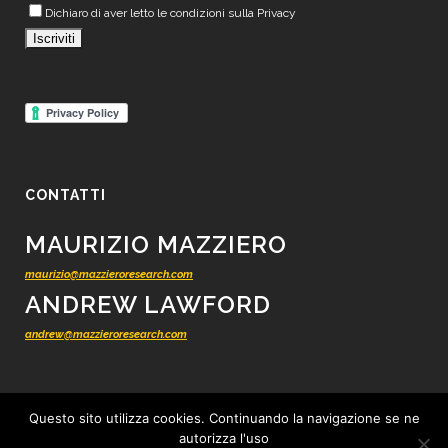
Dichiaro di aver letto le condizioni sulla Privacy
CONTATTI
MAURIZIO MAZZIERO
maurizio@mazzieroresearch.com
ANDREW LAWFORD
andrew@mazzieroresearch.com
Questo sito utilizza cookies. Continuando la navigazione se ne
autorizza l'uso
© 2012 - 2026 Mazziero Research - Ricerca finanziaria indipendente -
Tutti i