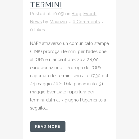
TERMINI
Posted at 10:05h
in
Blog
,
Eventi
,
News
by
Maurizio
0 Comments
0
Likes
NAF2 attraverso un comunicato stampa
(LINK) proroga i termini per l'adesione
all'OPA e rilancia il prezzo a 28,00
euro per azione. Proroga dell'OPA:
riapertura dei termini sino alle 17.30 del
24 maggio 2021 Data pagamento: 31
maggio Eventuale riapertura dei
termini: dal 1 al 7 giugno Pagamento a
seguito...
READ MORE