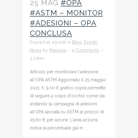
25 MAG
#OPA
#ASTM – MONITOR
#ADESIONI – OPA
CONCLUSA
Posted at 09:00h
in
Blog
,
Eventi
,
News
by
Maurizio
0 Comments
3
Likes
Articolo per monitorare l'adesione
all'OPA ASTM Aggiornato il 25 maggio
2021, h. 9.00 Il grafico sopra permette
di seguire a colpo d'occhio come sta
andando la campagna di adesioni
all'OPA lanciata su ASTM al prezzo di
25,60 € per azione. L'area azzurra
indica la percentuale già in...