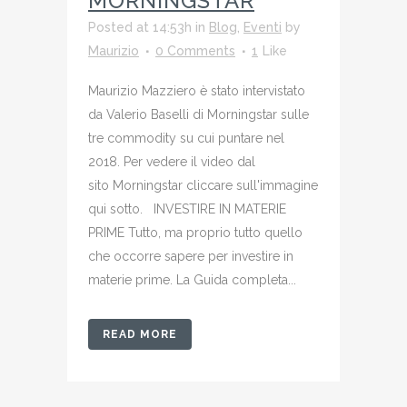
MORNINGSTAR
Posted at 14:53h
in
Blog
,
Eventi
by
Maurizio
0 Comments
1
Like
Maurizio Mazziero è stato intervistato
da Valerio Baselli di Morningstar sulle
tre commodity su cui puntare nel
2018. Per vedere il video dal
sito Morningstar cliccare sull'immagine
qui sotto. INVESTIRE IN MATERIE
PRIME Tutto, ma proprio tutto quello
che occorre sapere per investire in
materie prime. La Guida completa...
READ MORE