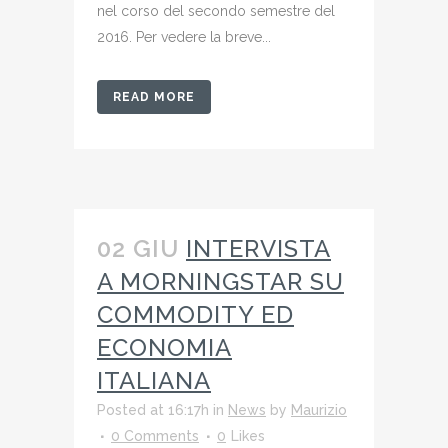
nel corso del secondo semestre del
2016. Per vedere la breve...
READ MORE
02 GIU
INTERVISTA
A MORNINGSTAR SU
COMMODITY ED
ECONOMIA
ITALIANA
Posted at 16:17h
in
News
by
Maurizio
0 Comments
0
Likes