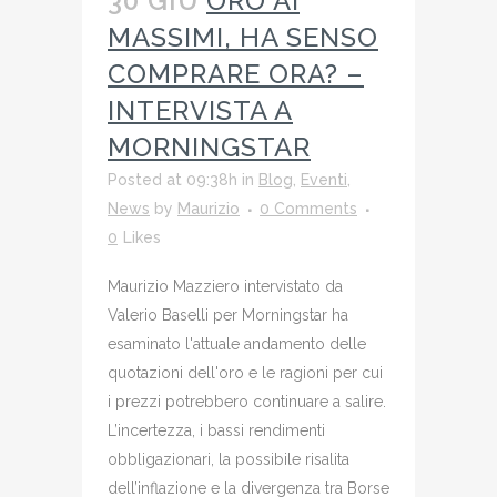
30 GIU
ORO AI
MASSIMI, HA SENSO
COMPRARE ORA? –
INTERVISTA A
MORNINGSTAR
Posted at 09:38h
in
Blog
,
Eventi
,
News
by
Maurizio
0 Comments
0
Likes
Maurizio Mazziero intervistato da
Valerio Baselli per Morningstar ha
esaminato l'attuale andamento delle
quotazioni dell'oro e le ragioni per cui
i prezzi potrebbero continuare a salire.
L’incertezza, i bassi rendimenti
obbligazionari, la possibile risalita
dell’inflazione e la divergenza tra Borse