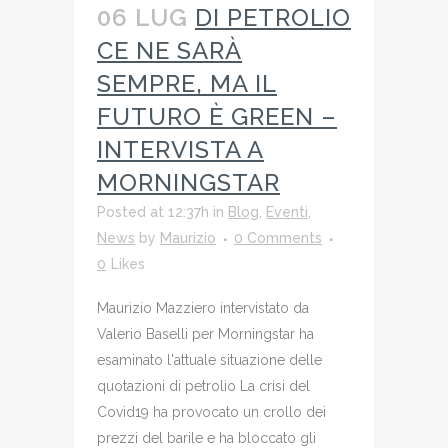
06 LUG
DI PETROLIO
CE NE SARÀ
SEMPRE, MA IL
FUTURO È GREEN –
INTERVISTA A
MORNINGSTAR
Posted at 12:37h
in
Blog
,
Eventi
,
News
by
Maurizio
0 Comments
0
Likes
Maurizio Mazziero intervistato da
Valerio Baselli per Morningstar ha
esaminato l'attuale situazione delle
quotazioni di petrolio La crisi del
Covid19 ha provocato un crollo dei
prezzi del barile e ha bloccato gli