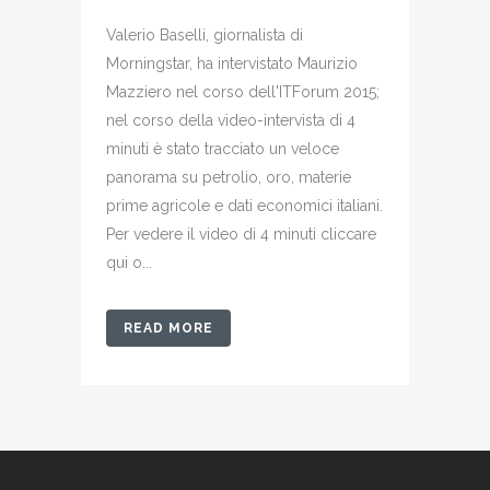
Valerio Baselli, giornalista di
Morningstar, ha intervistato Maurizio
Mazziero nel corso dell'ITForum 2015;
nel corso della video-intervista di 4
minuti è stato tracciato un veloce
panorama su petrolio, oro, materie
prime agricole e dati economici italiani.
Per vedere il video di 4 minuti cliccare
qui o...
READ MORE