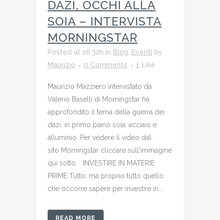
DAZI, OCCHI ALLA
SOIA – INTERVISTA
MORNINGSTAR
Posted at 16:32h
in
Blog
,
Eventi
by
Maurizio
0 Comments
1
Like
Maurizio Mazziero intervistato da
Valerio Baselli di Morningstar ha
approfondito il tema della guerra dei
dazi, in primo piano soia, acciaio e
alluminio. Per vedere il video dal
sito Morningstar cliccare sull'immagine
qui sotto. INVESTIRE IN MATERIE
PRIME Tutto, ma proprio tutto quello
che occorre sapere per investire in...
READ MORE