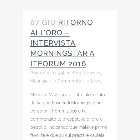
07 GIU
RITORNO
ALL’ORO –
INTERVISTA
MORNINGSTAR A
ITFORUM 2016
Posted at 11:39h
in
Blog
,
News
by
Maurizio
0 Comments
0
Likes
Maurizio Mazziero è stato intervistato
da Valerio Baselli di Morningstar nel
corso di ITForum 2016 e ha
commentato le prospettive di oro e
petrolio, indicando due materie prime
favorite e due su cui prestare cautela