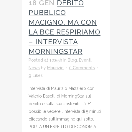
18 GEN
DEBITO
PUBBLICO
MACIGNO, MA CON
LA BCE RESPIRIAMO
– INTERVISTA
MORNINGSTAR
Posted at 10:55h
in
Blog
,
Eventi
,
News
by
Maurizio
0 Comments
0
Likes
Intervista di Maurizio Mazziero con
Valerio Baselli di MorningStar sul
debito e sulla sua sostenibilità. E'
possibile vedere l'intervista di 5 minuti
cliccando sull'immagine qui sotto.
PORTA UN ESPERTO DI ECONOMIA