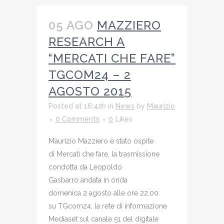
05 AGO
MAZZIERO
RESEARCH A
“MERCATI CHE FARE”
TGCOM24 – 2
AGOSTO 2015
Posted at 16:42h
in
News
by
Maurizio
0 Comments
0
Likes
Maurizio Mazziero è stato ospite
di Mercati che fare, la trasmissione
condotta da Leopoldo
Gasbarro andata in onda
domenica 2 agosto alle ore 22.00
su TGcom24, la rete di informazione
Mediaset sul canale 51 del digitale