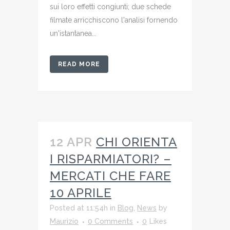
sui loro effetti congiunti; due schede
filmate arricchiscono l'analisi fornendo
un'istantanea...
READ MORE
12 APR
CHI ORIENTA
I RISPARMIATORI? –
MERCATI CHE FARE
10 APRILE
Posted at 11:54h
in
Blog
,
News
by
Maurizio
0 Comments
0
Likes