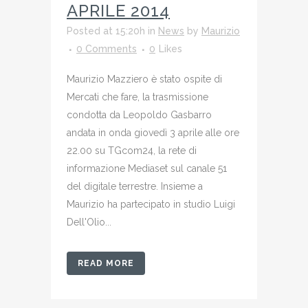
APRILE 2014
Posted at 15:20h
in
News
by
Maurizio
0 Comments
0
Likes
Maurizio Mazziero è stato ospite di
Mercati che fare, la trasmissione
condotta da Leopoldo Gasbarro
andata in onda giovedì 3 aprile alle ore
22.00 su TGcom24, la rete di
informazione Mediaset sul canale 51
del digitale terrestre. Insieme a
Maurizio ha partecipato in studio Luigi
Dell'Olio...
READ MORE