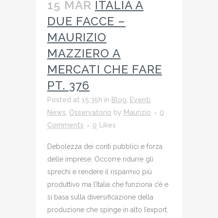
15 MAR
ITALIA A
DUE FACCE –
MAURIZIO
MAZZIERO A
MERCATI CHE FARE
PT. 376
Posted at 15:35h
in
Blog
,
Eventi
,
News
,
Osservatorio
by
Maurizio
0
Comments
0
Likes
Debolezza dei conti pubblici e forza
delle imprese. Occorre ridurre gli
sprechi e rendere il risparmio più
produttivo ma l’Italia che funziona c’è e
si basa sulla diversificazione della
produzione che spinge in alto l’export.