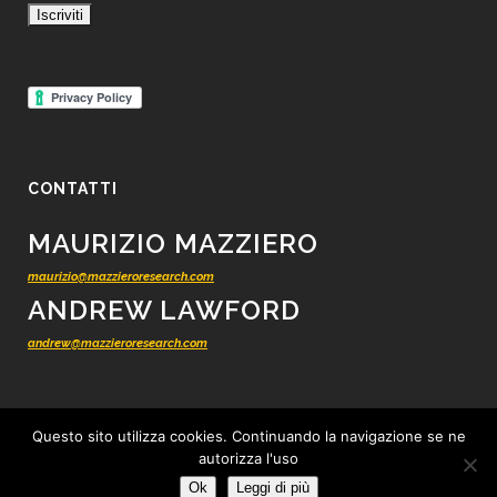
CONTATTI
MAURIZIO MAZZIERO
maurizio@mazzieroresearch.com
ANDREW LAWFORD
andrew@mazzieroresearch.com
Questo sito utilizza cookies. Continuando la navigazione se ne
autorizza l'uso
© 2012 - 2026 Mazziero Research - Ricerca finanziaria indipendente -
Tutti i
Ok
Leggi di più