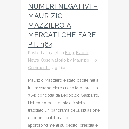
NUMERI NEGATIVI –
MAURIZIO
MAZZIERO A
MERCATI CHE FARE
PT. 364
Posted at 17:17h
in
Blog
,
Eventi
,
News
,
Osservatorio
by
Maurizio
0
Comments
0
Likes
Maurizio Mazziero è stato ospite nella
trasmissione Mercati che fare (puntata
364) condotta da Leopoldo Gasbarro.
Nel corso della puntata è stato
tracciato un panorama della situazione
economica italiana, con
approfondimenti su debito, crescita e