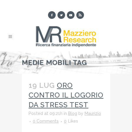
MEDIE MOBILI TAG
19 LUG
ORO
CONTRO IL LOGORIO
DA STRESS TEST
Posted at 09:21h
in
Blog
by
Maurizio
0 Comments
0
Likes