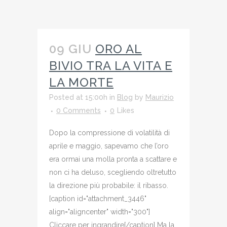
09 GIU
ORO AL
BIVIO TRA LA VITA E
LA MORTE
Posted at 15:00h
in
Blog
by
Maurizio
0 Comments
0
Likes
Dopo la compressione di volatilità di
aprile e maggio, sapevamo che l’oro
era ormai una molla pronta a scattare e
non ci ha deluso, scegliendo oltretutto
la direzione più probabile: il ribasso.
[caption id="attachment_3446"
align="aligncenter" width="300"]
Cliccare per ingrandire[/caption] Ma la