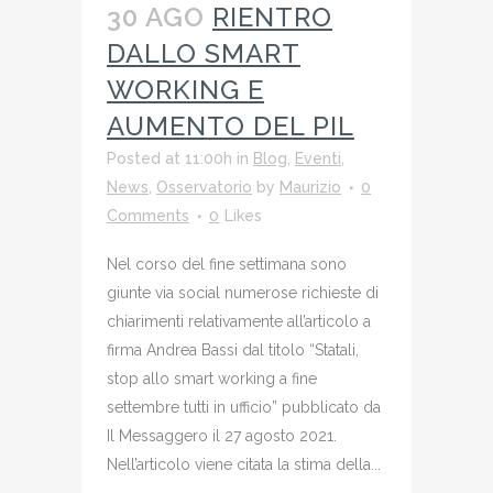
30 AGO
RIENTRO
DALLO SMART
WORKING E
AUMENTO DEL PIL
Posted at 11:00h
in
Blog
,
Eventi
,
News
,
Osservatorio
by
Maurizio
0
Comments
0
Likes
Nel corso del fine settimana sono
giunte via social numerose richieste di
chiarimenti relativamente all’articolo a
firma Andrea Bassi dal titolo “Statali,
stop allo smart working a fine
settembre tutti in ufficio” pubblicato da
Il Messaggero il 27 agosto 2021.
Nell’articolo viene citata la stima della...