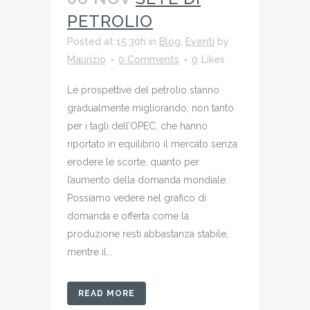
PETROLIO
Posted at 15:30h
in
Blog
,
Eventi
by
Maurizio
0 Comments
0
Likes
Le prospettive del petrolio stanno
gradualmente migliorando, non tanto
per i tagli dell’OPEC, che hanno
riportato in equilibrio il mercato senza
erodere le scorte, quanto per
l’aumento della domanda mondiale.
Possiamo vedere nel grafico di
domanda e offerta come la
produzione resti abbastanza stabile,
mentre il...
READ MORE