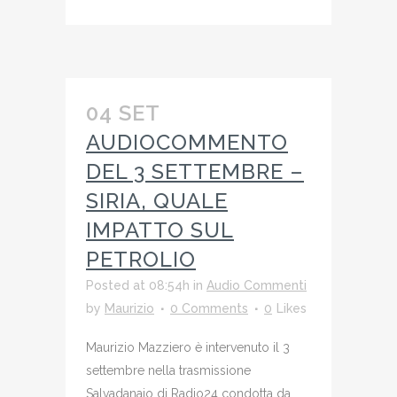
04 SET
AUDIOCOMMENTO
DEL 3 SETTEMBRE –
SIRIA, QUALE
IMPATTO SUL
PETROLIO
Posted at 08:54h
in
Audio Commenti
by
Maurizio
0 Comments
0
Likes
Maurizio Mazziero è intervenuto il 3
settembre nella trasmissione
Salvadanaio di Radio24 condotta da