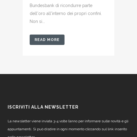
Bundesbank di ricondurre parte
dell'oro all'interno dei propri confini.
Non si...
READ MORE
ISCRIVITI ALLA NEWSLETTER
La newsletter viene inviata 3-4 volte l’anno per informare sulle novità e gli
appuntamenti. Si può disdire in ogni momento cliccando sul link inserito