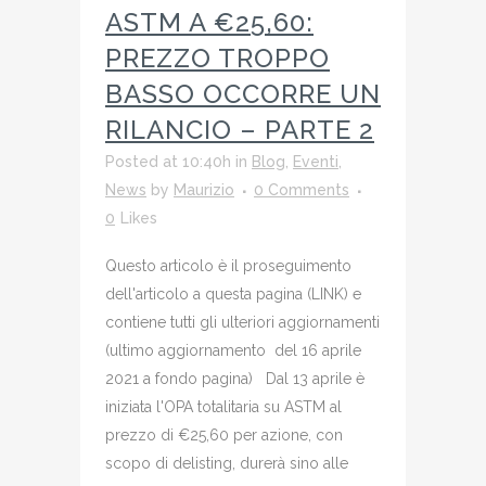
ASTM A €25,60:
PREZZO TROPPO
BASSO OCCORRE UN
RILANCIO – PARTE 2
Posted at 10:40h
in
Blog
,
Eventi
,
News
by
Maurizio
0 Comments
0
Likes
Questo articolo è il proseguimento
dell'articolo a questa pagina (LINK) e
contiene tutti gli ulteriori aggiornamenti
(ultimo aggiornamento del 16 aprile
2021 a fondo pagina) Dal 13 aprile è
iniziata l'OPA totalitaria su ASTM al
prezzo di €25,60 per azione, con
scopo di delisting, durerà sino alle