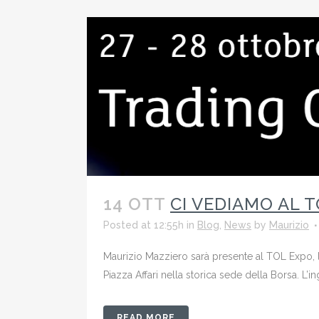
14 OTT
CI VEDIAMO AL 
Posted at 12:55h
in
Blog
,
News
by
Maurizio
Maurizio Mazziero sarà presente al TOL Expo, la
Piazza Affari nella storica sede della Borsa. L’in
READ MORE