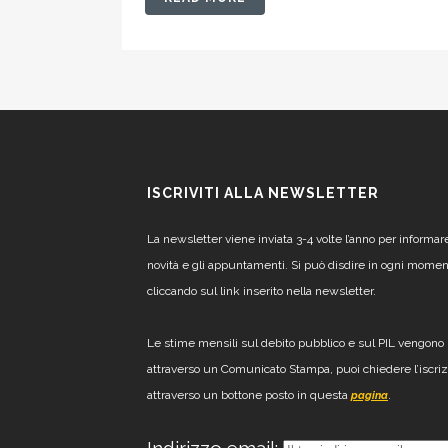
ISCRIVITI ALLA NEWSLETTER
La newsletter viene inviata 3-4 volte l’anno per informar
novità e gli appuntamenti. Si può disdire in ogni mome
cliccando sul link inserito nella newsletter.
Le stime mensili sul debito pubblico e sul PIL vengono 
attraverso un Comunicato Stampa, puoi chiedere l’iscri
attraverso un bottone posto in questa
.
pagina
Indirizzo email: