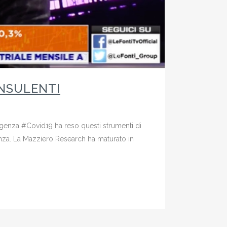
ONSULENTI
rgenza #Covid19 ha reso questi strumenti di
enza. La Mazziero Research ha maturato in