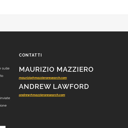
CONTATTI
MAURIZIO MAZZIERO
e sulle
nto
maurizio@mazzieroresearch.com
ANDREW LAWFORD
andrew@mazzieroresearch.com
inviate
zione