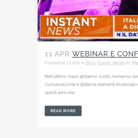
11 APR
WEBINAR E CONF
Posted at 12:00h
in
Blog
,
Eventi
,
News
by
Ma
Nell'ultimo mese abbiamo svolto numerosi webi
comunicazione a distanza elementi essenziali 
questi anni una...
READ MORE