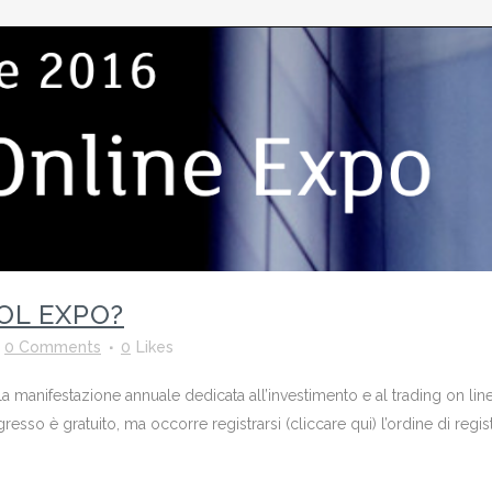
TOL EXPO?
0 Comments
0
Likes
 manifestazione annuale dedicata all’investimento e al trading on line 
gresso è gratuito, ma occorre registrarsi (cliccare qui) l’ordine di regist