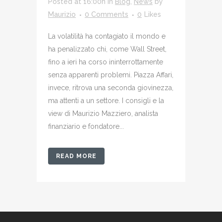
Posted at 16:00h
in
Blog
,
News
by
Maurizio
0 Comments
0
Likes
La volatilità ha contagiato il mondo e
ha penalizzato chi, come Wall Street,
fino a ieri ha corso ininterrottamente
senza apparenti problemi. Piazza Affari,
invece, ritrova una seconda giovinezza,
ma attenti a un settore. I consigli e la
view di Maurizio Mazziero, analista
finanziario e fondatore...
READ MORE