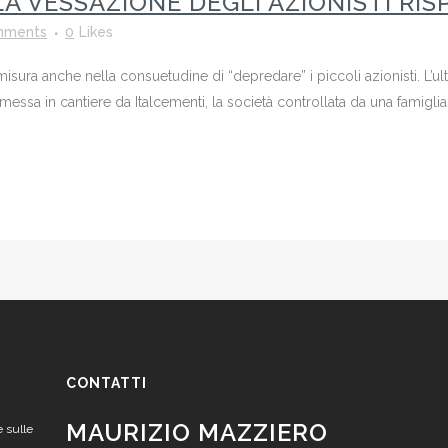
LA VESSAZIONE DEGLI AZIONISTI RI
mments
0
Likes
si misura anche nella consuetudine di “depredare” i piccoli azionisti. L’
messa in cantiere da Italcementi, la società controllata da una famiglia s
CONTATTI
MAURIZIO MAZZIERO
e sulle