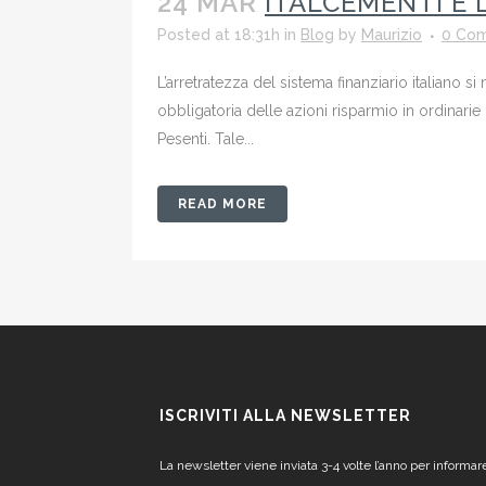
24 MAR
ITALCEMENTI E 
Posted at 18:31h
in
Blog
by
Maurizio
0 Co
L’arretratezza del sistema finanziario italiano 
obbligatoria delle azioni risparmio in ordinarie 
Pesenti. Tale...
READ MORE
ISCRIVITI ALLA NEWSLETTER
La newsletter viene inviata 3-4 volte l’anno per informar