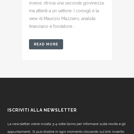
invece, ritrova una seconda giovinezza,
ma attenti a un settore. I consigli e la
view di Maurizio Mazziero, analista
finanziario e fondatore...
READ MORE
ISCRIVITI ALLA NEWSLETTER
La newsletter viene inviata 3-4 volte l’anno per informare sulle novità e gli
appuntamenti. Si può disdire in ogni momento cliccando sul link inserito