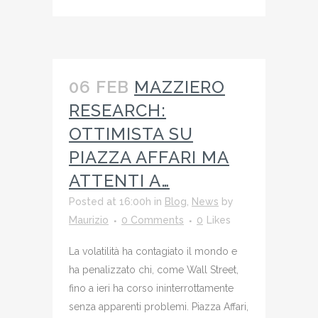
06 FEB
MAZZIERO
RESEARCH:
OTTIMISTA SU
PIAZZA AFFARI MA
ATTENTI A…
Posted at 16:00h
in
Blog
,
News
by
Maurizio
0 Comments
0
Likes
La volatilità ha contagiato il mondo e
ha penalizzato chi, come Wall Street,
fino a ieri ha corso ininterrottamente
senza apparenti problemi. Piazza Affari,