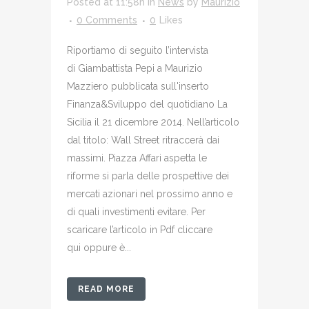
Posted at 11:58h
in
News
by
Maurizio
0 Comments
0
Likes
Riportiamo di seguito l’intervista
di Giambattista Pepi a Maurizio
Mazziero pubblicata sull'inserto
Finanza&Sviluppo del quotidiano La
Sicilia il 21 dicembre 2014. Nell’articolo
dal titolo: Wall Street ritraccerà dai
massimi. Piazza Affari aspetta le
riforme si parla delle prospettive dei
mercati azionari nel prossimo anno e
di quali investimenti evitare. Per
scaricare l’articolo in Pdf cliccare
qui oppure è...
READ MORE