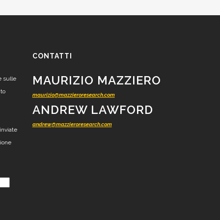
CONTATTI
MAURIZIO MAZZIERO
e sulle
nto
maurizio@mazzieroresearch.com
ANDREW LAWFORD
andrew@mazzieroresearch.com
inviate
zione