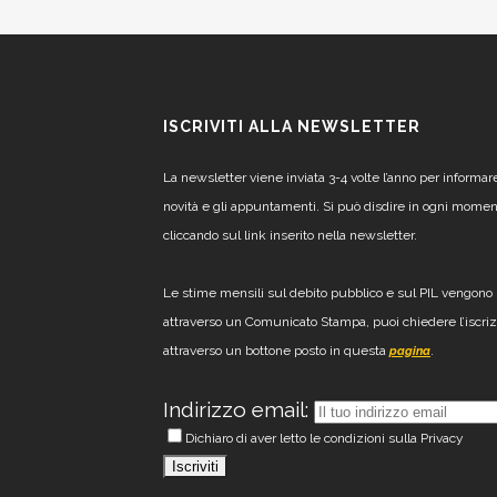
ISCRIVITI ALLA NEWSLETTER
La newsletter viene inviata 3-4 volte l’anno per informar
novità e gli appuntamenti. Si può disdire in ogni mome
cliccando sul link inserito nella newsletter.
Le stime mensili sul debito pubblico e sul PIL vengono 
attraverso un Comunicato Stampa, puoi chiedere l’iscri
attraverso un bottone posto in questa
.
pagina
Indirizzo email:
Dichiaro di aver letto le condizioni sulla Privacy