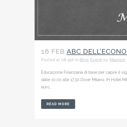
16 FEB
ABC DELL’ECONO
Posted at 08:45h
in
Blog
,
Eventi
by
Maurizio
Educazione Finanziaria di base per capire il si
dalle 10.00 alle 17.30 Dove: Milano, IH Hotel M
euro...
READ MORE