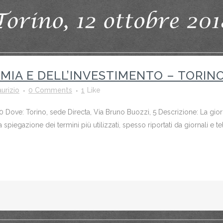
MIA E DELL’INVESTIMENTO – TORIN
urizio
0 Comments
1
Like
 Dove: Torino, sede Directa, Via Bruno Buozzi, 5 Descrizione: La giorn
spiegazione dei termini più utilizzati, spesso riportati da giornali e tel