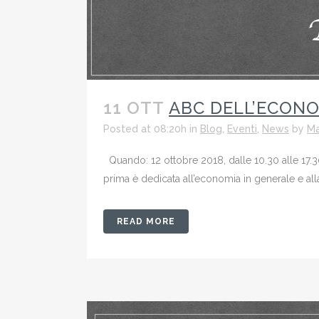
11 OTT
ABC DELL’ECONO
Posted at 08:20h
in
Blog
,
Eventi
,
News
by
Ma
Quando: 12 ottobre 2018, dalle 10.30 alle 17.30
prima è dedicata all’economia in generale e alla 
READ MORE