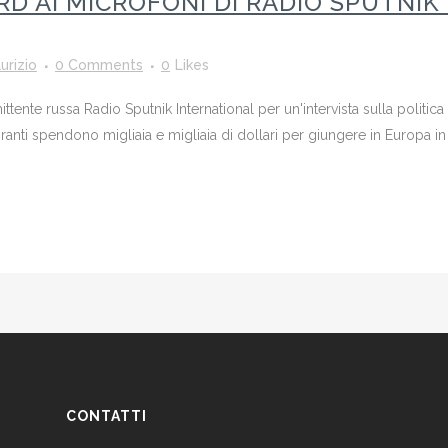
 AI MICROFONI DI RADIO SPUTNIK
urizio
0 Comments
0
Likes
ttente russa Radio Sputnik International per un'intervista sulla politica
granti spendono migliaia e migliaia di dollari per giungere in Europa i
CONTATTI