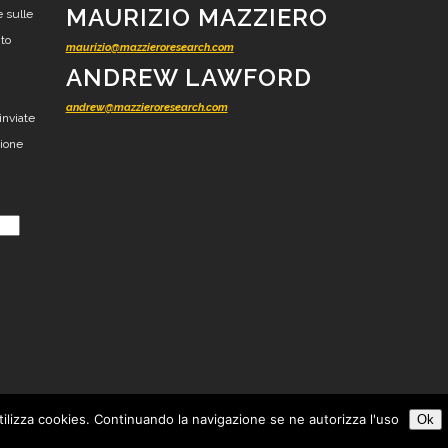
MAURIZIO MAZZIERO
e sulle
nto
maurizio@mazzieroresearch.com
ANDREW LAWFORD
andrew@mazzieroresearch.com
inviate
zione
tilizza cookies. Continuando la navigazione se ne autorizza l'uso
Ok
esearch - Ricerca finanziaria indipendente -
Tutti i diritti riservati
-
Privacy
-
Cookie
-
Con