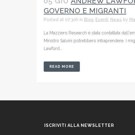
05 GIU
ANDREW LAWFORD
GOVERNO E MIGRANTI
Posted at 07:30h
in
Blog
,
Eventi
,
News
by
Ma
La Mazziero Research è stata contattata dall'emi
Ministro Salvini potrebbero intraprendere. I mi
Lawford...
READ MORE
ISCRIVITI ALLA NEWSLETTER