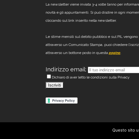
La newsletter viene inviata 3-4 volte l’anno per informar
novità e gli appuntamenti. Si può disdire in ogni mome
cliccando sul link inserito nella newsletter.
Le stime mensili sul debito pubblico e sul PIL vengono 
attraverso un Comunicato Stampa, puoi chiedere l’iscri
attraverso un bottone posto in questa
.
pagina
Indirizzo email:
Dichiaro di aver letto le condizioni sulla Privacy
Questo sito u
© 2012 - 2026 Mazziero R