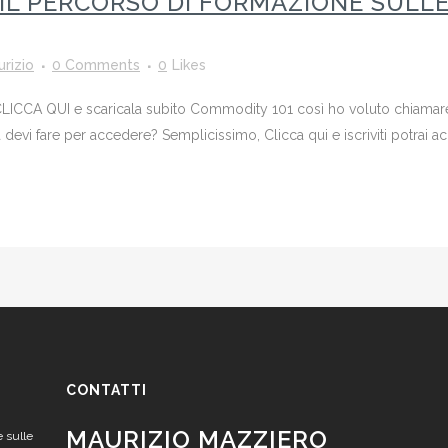
IL PERCORSO DI FORMAZIONE SULLE
rizio
0 Comments
0
Likes
CCA QUI e scaricala subito Commodity 101 così ho voluto chiamare i
i fare per accedere? Semplicissimo, Clicca qui e iscriviti potrai acced
CONTATTI
MAURIZIO MAZZIERO
e sulle