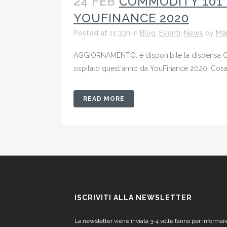
24 FEB
COMMODITY 101 
YOUFINANCE 2020
Posted at 11:33h
in
Blog
,
Eventi
,
News
by
Mau
AGGIORNAMENTO: è disponibile la dispensa CLI
ospitato quest'anno da YouFinance 2020. Cosa dev
READ MORE
ISCRIVITI ALLA NEWSLETTER
La newsletter viene inviata 3-4 volte l’anno per informar