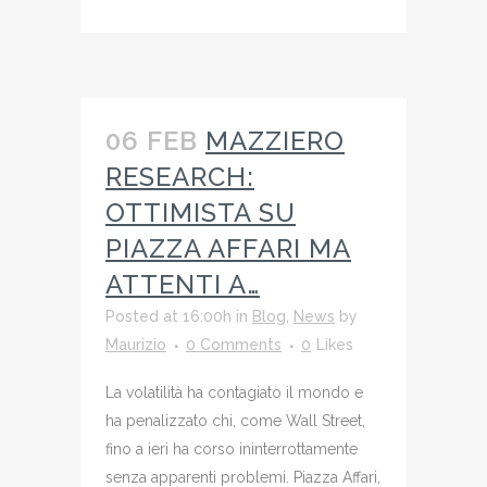
06 FEB
MAZZIERO
RESEARCH:
OTTIMISTA SU
PIAZZA AFFARI MA
ATTENTI A…
Posted at 16:00h
in
Blog
,
News
by
Maurizio
0 Comments
0
Likes
La volatilità ha contagiato il mondo e
ha penalizzato chi, come Wall Street,
fino a ieri ha corso ininterrottamente
senza apparenti problemi. Piazza Affari,