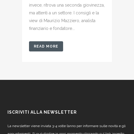
invece, ritrova una seconda giovinezza,
ma attenti a un settore. I consigli e la
view di Maurizio Mazziero, analista
finanziario e fondatore...
READ MORE
ISCRIVITI ALLA NEWSLETTER
La newsletter viene inviata 3-4 volte l’anno per informare sulle novità e gli
appuntamenti. Si può disdire in ogni momento cliccando sul link inserito