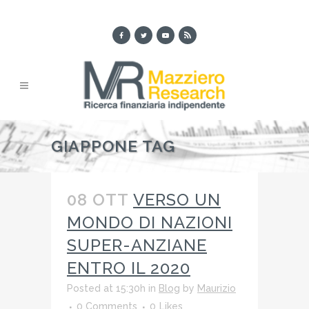
GIAPPONE TAG
08 OTT
VERSO UN
MONDO DI NAZIONI
SUPER-ANZIANE
ENTRO IL 2020
Posted at 15:30h
in
Blog
by
Maurizio
0 Comments
0
Likes