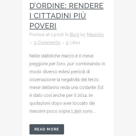
D’ORDINE: RENDERE
I CITTADINI PIÙ
POVERI
Posted at 14:01h
in
Blog
by
Maurizio
0 Comments
0
Likes
Nelle statistiche marzo è il mese
peggiore per l’oro, pur combinando in
modo diverso estesi periodi di
osservazione la negatività del terzo
mese dell’anno resta una costante. Ed
è stato così anche per il 2014, le
quotazioni dopo aver toccato dei
massimi poco sopra 1.390 sono...
READ MORE