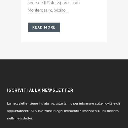
sede de Il Sole 24 ore, in via
Monterosa 91 (vicino...
READ MORE
ISCRIVITI ALLA NEWSLETTER
La newsletter viene inviata 3-4 volte l’anno per informare sulle novità e gli
appuntamenti. Si può disdire in ogni momento cliccando sul link inserito
nella newsletter.