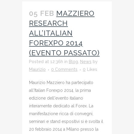
05 FEB
MAZZIERO
RESEARCH
ALL’ITALIAN
FOREXPO 2014
(EVENTO PASSATO)
Posted at 12:36h
in
Blog
,
News
by
Maurizio
0 Comments
0
Likes
Maurizio Mazziero ha partecipato
all'Italian Forexpo 2014, la prima
edizione dell'evento italiano
interamente dedicato al Forex. La
manifestazione ricca di convegni,
seminari e stand espositivi si è svolta il
20 febbraio 2014 a Milano presso la