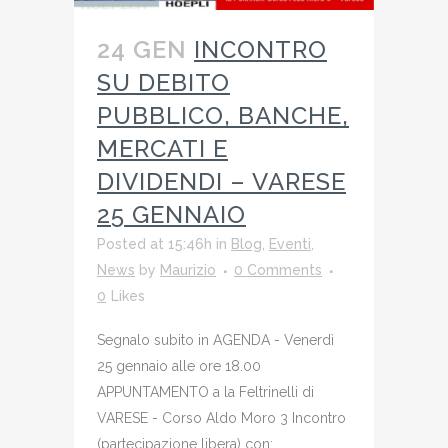
24 GEN
INCONTRO
SU DEBITO
PUBBLICO, BANCHE,
MERCATI E
DIVIDENDI – VARESE
25 GENNAIO
Posted at 15:46h
in
Blog
,
Eventi
,
News
by
Maurizio
0 Comments
0
Likes
Segnalo subito in AGENDA - Venerdì
25 gennaio alle ore 18.00
APPUNTAMENTO a la Feltrinelli di
VARESE - Corso Aldo Moro 3 Incontro
(partecipazione libera) con: