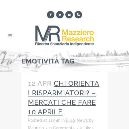
EMOTIVITÀ TAG
12 APR
CHI ORIENTA
I RISPARMIATORI? –
MERCATI CHE FARE
10 APRILE
Posted at 11:54h
in
Blog
,
News
by
Maurizio
0 Comments
0
Likes