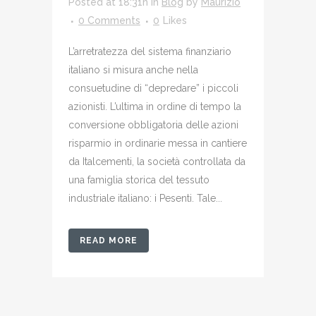
Posted at 18:31h
in
Blog
by
Maurizio
0 Comments
0
Likes
L’arretratezza del sistema finanziario
italiano si misura anche nella
consuetudine di “depredare” i piccoli
azionisti. L’ultima in ordine di tempo la
conversione obbligatoria delle azioni
risparmio in ordinarie messa in cantiere
da Italcementi, la società controllata da
una famiglia storica del tessuto
industriale italiano: i Pesenti. Tale...
READ MORE