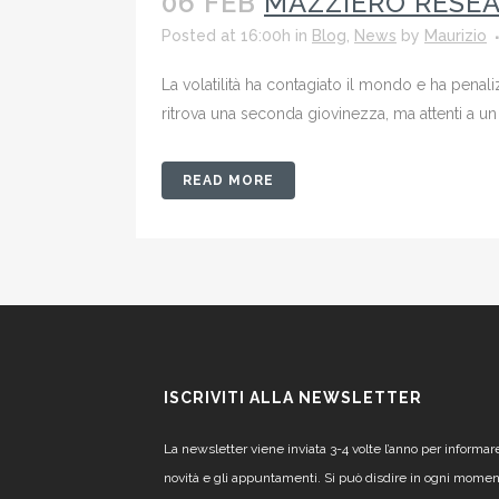
06 FEB
MAZZIERO RESEA
Posted at 16:00h
in
Blog
,
News
by
Maurizio
La volatilità ha contagiato il mondo e ha penali
ritrova una seconda giovinezza, ma attenti a un s
READ MORE
ISCRIVITI ALLA NEWSLETTER
La newsletter viene inviata 3-4 volte l’anno per informar
novità e gli appuntamenti. Si può disdire in ogni mome