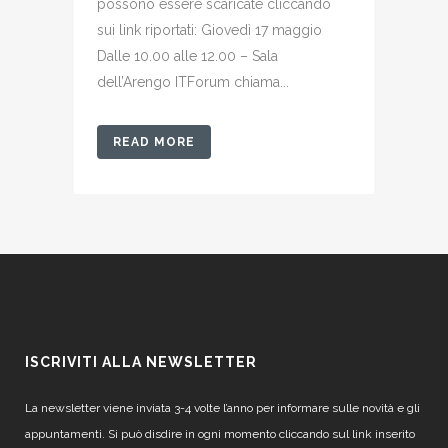
possono essere scaricate cliccando
sui link riportati: Giovedì 17 maggio
Dalle 10.00 alle 12.00 – Sala
dell’Arengo ITForum chiama...
READ MORE
ISCRIVITI ALLA NEWSLETTER
La newsletter viene inviata 3-4 volte l’anno per informare sulle novità e gli
appuntamenti. Si può disdire in ogni momento cliccando sul link inserito