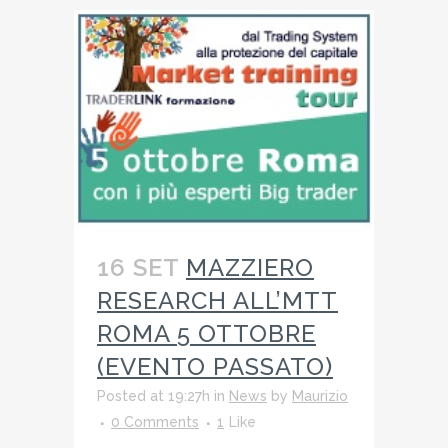
16 SET
MAZZIERO
RESEARCH ALL’MTT
ROMA 5 OTTOBRE
(EVENTO PASSATO)
Posted at 19:27h
in
News
by
Maurizio
0 Comments
1
Like