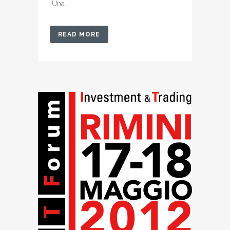
Una...
READ MORE