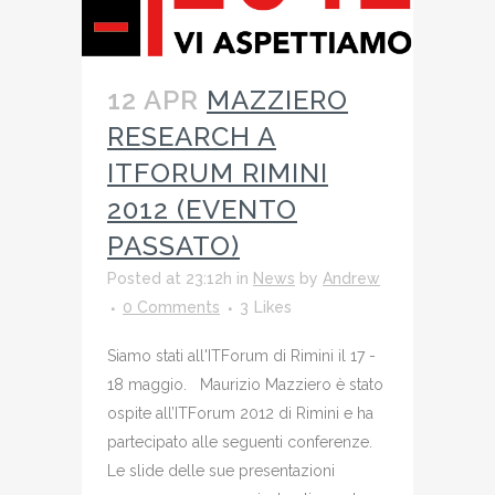
12 APR
MAZZIERO
RESEARCH A
ITFORUM RIMINI
2012 (EVENTO
PASSATO)
Posted at 23:12h
in
News
by
Andrew
0 Comments
3
Likes
Siamo stati all'ITForum di Rimini il 17 -
18 maggio. Maurizio Mazziero è stato
ospite all’ITForum 2012 di Rimini e ha
partecipato alle seguenti conferenze.
Le slide delle sue presentazioni