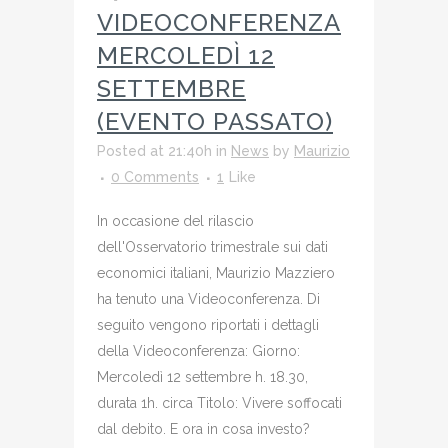
VIDEOCONFERENZA
MERCOLEDÌ 12
SETTEMBRE
(EVENTO PASSATO)
Posted at 21:40h
in
News
by
Maurizio
0 Comments
1
Like
In occasione del rilascio
dell'Osservatorio trimestrale sui dati
economici italiani, Maurizio Mazziero
ha tenuto una Videoconferenza. Di
seguito vengono riportati i dettagli
della Videoconferenza: Giorno:
Mercoledì 12 settembre h. 18.30,
durata 1h. circa Titolo: Vivere soffocati
dal debito. E ora in cosa investo?