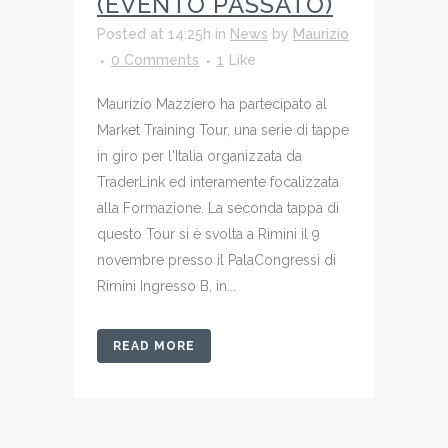
(EVENTO PASSATO)
Posted at 14:25h
in
News
by
Maurizio
0 Comments
1
Like
Maurizio Mazziero ha partecipato al
Market Training Tour, una serie di tappe
in giro per l'Italia organizzata da
TraderLink ed interamente focalizzata
alla Formazione. La seconda tappa di
questo Tour si è svolta a Rimini il 9
novembre presso il PalaCongressi di
Rimini Ingresso B, in...
READ MORE