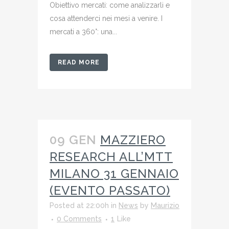
Obiettivo mercati: come analizzarli e
cosa attenderci nei mesi a venire. I
mercati a 360°: una...
READ MORE
09 GEN
MAZZIERO
RESEARCH ALL’MTT
MILANO 31 GENNAIO
(EVENTO PASSATO)
Posted at 22:00h
in
News
by
Maurizio
0 Comments
1
Like