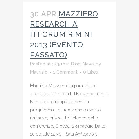
30 APR
MAZZIERO
RESEARCH A
ITFORUM RIMINI
2013 (EVENTO
PASSATO)
Posted at 14:51h
in
Blog
,
News
by
Maurizio
1 Comment
0
Likes
Maurizio Mazziero ha partecipato
anche quest'anno all'ITForum di Rimini.
Numerosi gli appuntamenti in
programma nel tradizionale evento
riminese; di seguito l'elenco delle
conferenze: Giovedì 23 maggio Dalle
10.00 alle 12.30 - Sala Anfiteatro 1