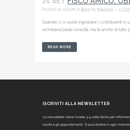
21 SET
FISCO AMICO: OB
Posted at 09:57h
in
Blog
by
Maurizio
0 Co
Quando ci si vuole ingraziare i contribuenti si u
un’imbarazzante voracità, ma fa anche di tutto p
READ MORE
ISCRIVITI ALLA NEWSLETTER
La newsletter viene inviata 3-4 volte l’anno per informar
novità e gli appuntamenti. Si può disdire in ogni mome