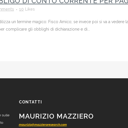
BLIGO DI CONTO CORRENTE PER PAG
mments
10
Likes
tilizza un termine magico: Fisco Amico; se invece poi si va a vedere la r
er complicare gli obblighi di dichiarazione e di...
CONTATTI
MAURIZIO MAZZIERO
e sulle
nto
maurizio@mazzieroresearch.com