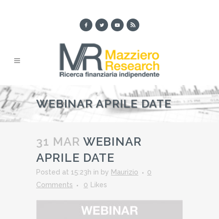
WEBINAR APRILE DATE
31 MAR
WEBINAR
APRILE DATE
Posted at 15:23h
in
by
Maurizio
0
Comments
0
Likes