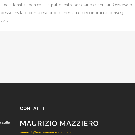
Guida all’analisi tecnica”. Ha pubblicato per quindici anni un Osservator
è spesso invitato come esperto di mercati ed economia a convegni,
isivi.
CONTATTI
MAURIZIO MAZZIERO
e sulle
nto
maurizio@mazzieroresearch.com