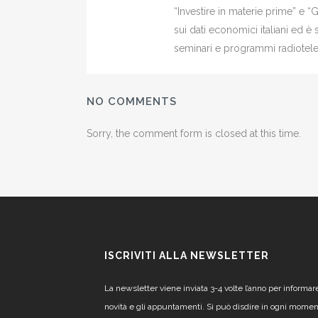
“Investire in materie prime” e “
sui dati economici italiani ed 
seminari e programmi radiotelev
NO COMMENTS
Sorry, the comment form is closed at this time.
ISCRIVITI ALLA NEWSLETTER
La newsletter viene inviata 3-4 volte l’anno per informar
novità e gli appuntamenti. Si può disdire in ogni mome