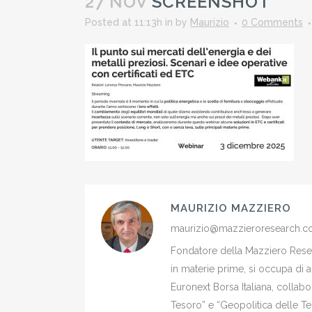
27 NOV
SCREENSHOT
Posted at 11:13h
in
by
Maurizio
0 Comments
MAURIZIO MAZZIERO
maurizio@mazzieroresearch.
Fondatore della Mazziero Resear
in materie prime, si occupa di 
Euronext Borsa Italiana, colla
Tesoro” e “Geopolitica delle Ter