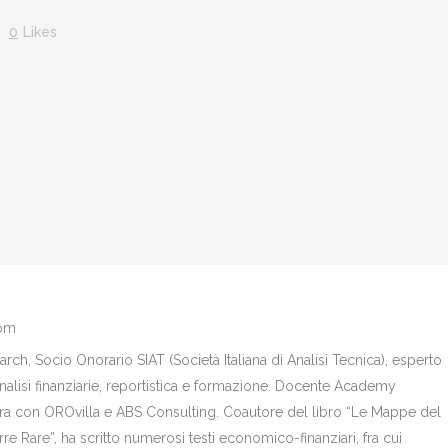
0
Likes
com
ch, Socio Onorario SIAT (Società Italiana di Analisi Tecnica), esperto
analisi finanziarie, reportistica e formazione. Docente Academy
bora con OROvilla e ABS Consulting. Coautore del libro “Le Mappe del
re Rare”, ha scritto numerosi testi economico-finanziari, fra cui