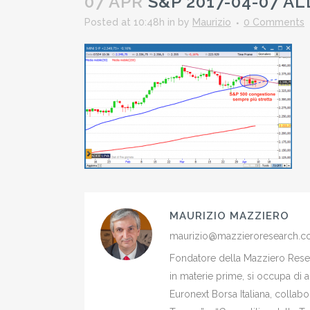
07 APR
S&P 2017-04-07 ALL
Posted at 10:48h
in
by
Maurizio
0 Comments
MAURIZIO MAZZIERO
maurizio@mazzieroresearch.
Fondatore della Mazziero Resear
in materie prime, si occupa di 
Euronext Borsa Italiana, colla