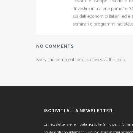
Tesoro” e “Geopolitica delle Ter
“Investire in materie prime” e “
sui dati economici italiani ed 
seminari e programmi radiotelev
NO COMMENTS
Sorry, the comment form is closed at this time.
ISCRIVITI ALLA NEWSLETTER
La newsletter viene inviata 3-4 volte l’anno per informar
novità e gli appuntamenti. Si può disdire in ogni mome