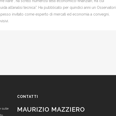
re Rare”, ha scritto numerosi testi economico-finanziari, fra cui
Guida all’analisi tecnica”. Ha pubblicato per quindici anni un Osservator
è spesso invitato come esperto di mercati ed economia a convegni,
isivi.
CONTATTI
MAURIZIO MAZZIERO
e sulle
nto