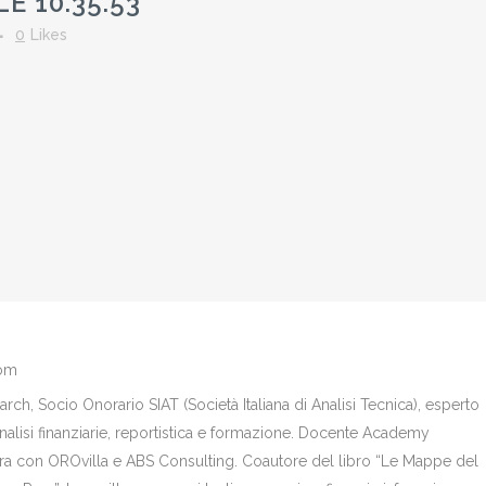
E 10.35.53
0
Likes
com
ch, Socio Onorario SIAT (Società Italiana di Analisi Tecnica), esperto
analisi finanziarie, reportistica e formazione. Docente Academy
bora con OROvilla e ABS Consulting. Coautore del libro “Le Mappe del