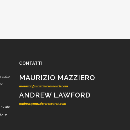
CONTATTI
MAURIZIO MAZZIERO
e sulle
nto
maurizio@mazzieroresearch.com
ANDREW LAWFORD
andrew@mazzieroresearch.com
inviate
zione