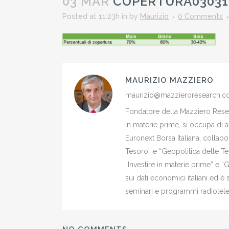
03 MAR
COPERTURA03031
Posted at 11:23h
in
by
Maurizio
0 Comments
MAURIZIO MAZZIERO
maurizio@mazzieroresearch.
Fondatore della Mazziero Resear
in materie prime, si occupa di 
Euronext Borsa Italiana, colla
Tesoro” e “Geopolitica delle Ter
“Investire in materie prime” e “
sui dati economici italiani ed 
seminari e programmi radiotelev