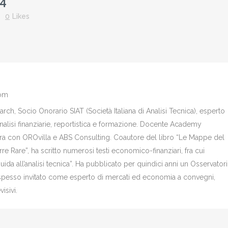
4
0
Likes
com
ch, Socio Onorario SIAT (Società Italiana di Analisi Tecnica), esperto
analisi finanziarie, reportistica e formazione. Docente Academy
bora con OROvilla e ABS Consulting. Coautore del libro “Le Mappe del
re Rare”, ha scritto numerosi testi economico-finanziari, fra cui
Guida all’analisi tecnica”. Ha pubblicato per quindici anni un Osservator
è spesso invitato come esperto di mercati ed economia a convegni,
isivi.