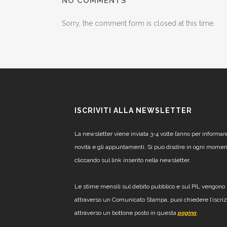
NO COMMENTS
Sorry, the comment form is closed at this time.
ISCRIVITI ALLA NEWSLETTER
La newsletter viene inviata 3-4 volte l’anno per informar
novità e gli appuntamenti. Si può disdire in ogni mome
cliccando sul link inserito nella newsletter.
Le stime mensili sul debito pubblico e sul PIL vengono 
attraverso un Comunicato Stampa, puoi chiedere l’iscri
attraverso un bottone posto in questa
.
pagina